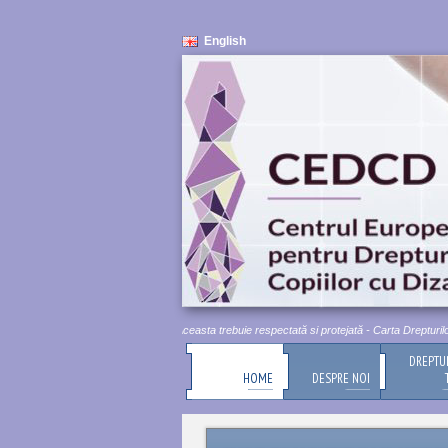
English
Demnitatea umană este inviolabilă. Aceasta trebuie respectată si protejată - Carta Drepturilor 
DREPTU
HOME
DESPRE NOI