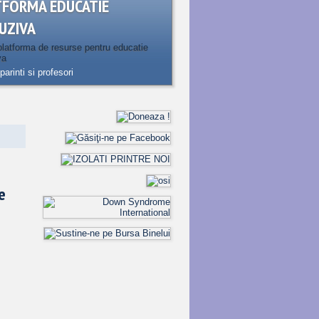
TFORMA EDUCATIE
UZIVA
latforma de resurse pentru educatie
va
parinti si profesori
e