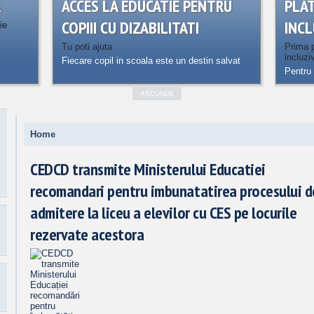
A
ACCES LA EDUCATIE PENTRU
PLA
COPIII CU DIZABILITATI
INCL
ie
Tu poti ajuta
Prima p
incluzi
Fiecare copil in scoala este un destin salvat
Pentru 
ASCUNDE
Home
CEDCD transmite Ministerului Educatiei
recomandari pentru imbunatatirea procesului d
admitere la liceu a elevilor cu CES pe locurile
rezervate acestora