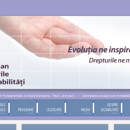
Fundamentale a Uniunii Europene, Titlul I, Articolul 1
•
Demnitatea umană este inviolabilă. A
RILE
DESPRE
TALE
PROGRAME
LEGISLATIE
MEDIA
DIZABILITATI