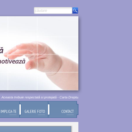
ceasta trebuie respectată si protejată - Carta Drepturilor Fundamentale a Uniunii Europene, Tit
IMPLICA-TE
GALERIE FOTO
CONTACT