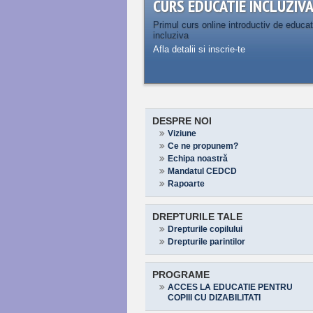
CURS EDUCATIE INCLUZIV
Primul curs online introductiv de educat
incluziva
Afla detalii si inscrie-te
DESPRE NOI
Viziune
Ce ne propunem?
Echipa noastră
Mandatul CEDCD
Rapoarte
DREPTURILE TALE
Drepturile copilului
Drepturile parintilor
PROGRAME
ACCES LA EDUCATIE PENTRU
COPIII CU DIZABILITATI