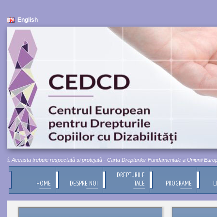
English
. Aceasta trebuie respectată si protejată - Carta Drepturilor Fundamentale a Uniunii Europene, 
DREPTURILE
HOME
DESPRE NOI
TALE
PROGRAME
L