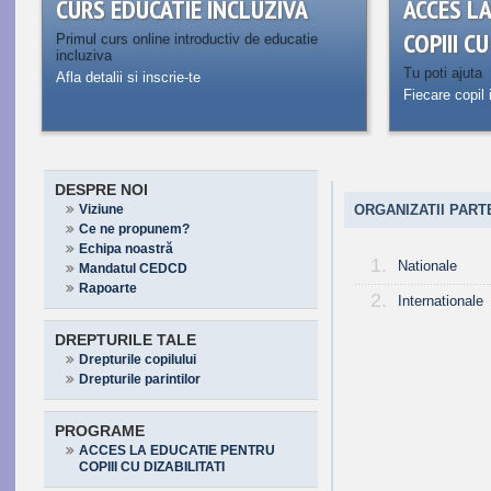
CURS EDUCATIE INCLUZIVA
ACCES L
COPIII C
Primul curs online introductiv de educatie
incluziva
Tu poti ajuta
Afla detalii si inscrie-te
Fiecare copil 
DESPRE NOI
Viziune
ORGANIZATII PAR
Ce ne propunem?
Echipa noastră
1.
Nationale
Mandatul CEDCD
Rapoarte
2.
Internationale
DREPTURILE TALE
Drepturile copilului
Drepturile parintilor
PROGRAME
ACCES LA EDUCATIE PENTRU
COPIII CU DIZABILITATI