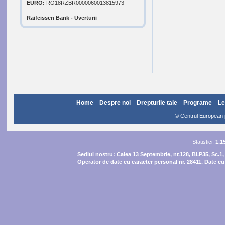
EURO:
RO18RZBR0000060013815973
Raifeissen Bank - Uverturii
Home
Despre noi
Drepturile tale
Programe
Le
© Centrul European pe
Statistici:
1.1
Sediul nostru:
Calea 13 Septembrie, nr.128, Bl.P35, Sc.1,
Operator de date cu caracter personal nr. 28411. Date cu 