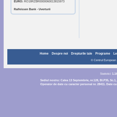
EURO:
RO18RZBR0000060013815973
Raifeissen Bank - Uverturii
Home
Despre noi
Drepturile tale
Programe
Le
© Centrul European pe
Statistici:
1.1
Sediul nostru:
Calea 13 Septembrie, nr.128, Bl.P35, Sc.1,
Operator de date cu caracter personal nr. 28411. Date cu 