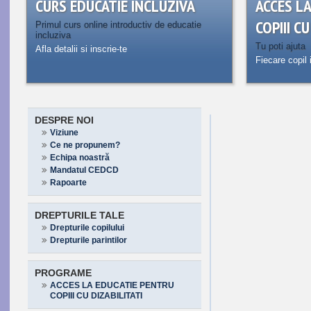
CURS EDUCATIE INCLUZIVA
ACCES L
COPIII C
Primul curs online introductiv de educatie
incluziva
Tu poti ajuta
Afla detalii si inscrie-te
Fiecare copil 
DESPRE NOI
Viziune
Ce ne propunem?
Echipa noastră
Mandatul CEDCD
Rapoarte
DREPTURILE TALE
Drepturile copilului
Drepturile parintilor
PROGRAME
ACCES LA EDUCATIE PENTRU
COPIII CU DIZABILITATI