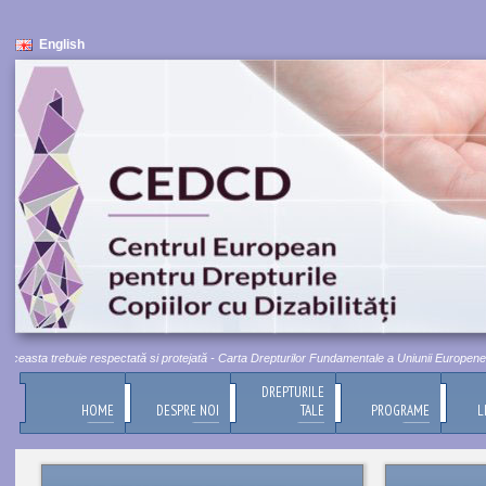
English
easta trebuie respectată si protejată - Carta Drepturilor Fundamentale a Uniunii Europene, Titlu
DREPTURILE
HOME
DESPRE NOI
TALE
PROGRAME
L