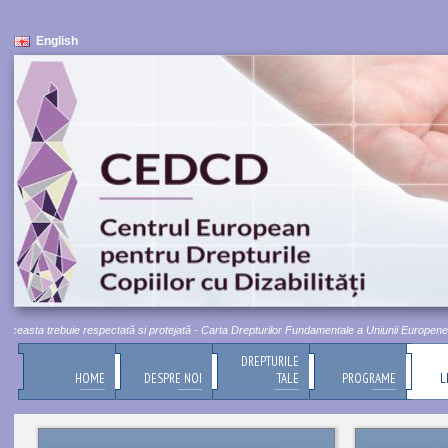
English
ceasta trebuie respectată si protejată - Carta Drepturilor Fundamentale a Uniunii Europene, Titl
DREPTURILE
HOME
DESPRE NOI
TALE
PROGRAME
L