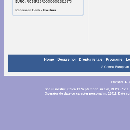
EURO:
RO18RZBR0000060013815973
Raifeissen Bank - Uverturii
Home
Despre noi
Drepturile tale
Programe
Le
© Centrul European pe
Statistici:
1.1
Sediul nostru:
Calea 13 Septembrie, nr.128, Bl.P35, Sc.1,
Operator de date cu caracter personal nr. 28411. Date cu 