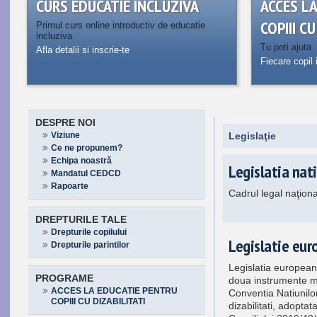
CURS EDUCATIE INCLUZIVA
ACCES L
COPIII C
Primul curs online introductiv de educatie
incluziva
Tu poti ajuta
Afla detalii si inscrie-te
Fiecare copil 
DESPRE NOI
Viziune
Legislaţie
Ce ne propunem?
Echipa noastră
Legislatia nat
Mandatul CEDCD
Rapoarte
Cadrul legal naţional
DREPTURILE TALE
Drepturile copilului
Legislatie eu
Drepturile parintilor
Legislatia europeana
PROGRAME
doua instrumente m
ACCES LA EDUCATIE PENTRU
Conventia Natiunilo
COPIII CU DIZABILITATI
dizabilitati, adopta