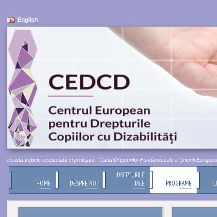
English
ceasta trebuie respectată si protejată - Carta Drepturilor Fundamentale a Uniunii Europene, Titl
DREPTURILE
HOME
DESPRE NOI
TALE
PROGRAME
L