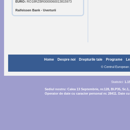
EURO:
RO18RZBR0000060013815973
Raifeissen Bank - Uverturii
Home
Despre noi
Drepturile tale
Programe
Le
© Centrul European pe
Statistici:
1.1
Sediul nostru:
Calea 13 Septembrie, nr.128, Bl.P35, Sc.1,
Operator de date cu caracter personal nr. 28411. Date cu 