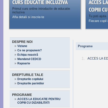
CURS EDUCATIE INCLUZIVA
ACCES L
COPIII C
Primul curs online introductiv de educatie
incluziva
Tu poti ajuta
Afla detalii si inscrie-te
Fiecare copil 
DESPRE NOI
Viziune
Programe
Ce ne propunem?
Echipa noastră
1.
ACCES LA ED
Mandatul CEDCD
Rapoarte
DREPTURILE TALE
Drepturile copilului
Drepturile parintilor
PROGRAME
ACCES LA EDUCATIE PENTRU
COPIII CU DIZABILITATI