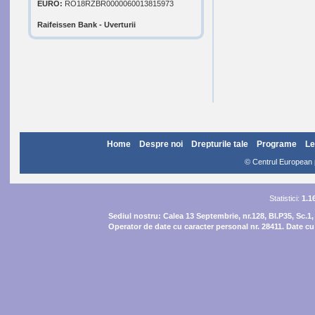
EURO:
RO18RZBR0000060013815973
Raifeissen Bank - Uverturii
Home
Despre noi
Drepturile tale
Programe
Le
© Centrul European pe
Statistici:
1.1
Sediul nostru:
Calea 13 Septembrie, nr.128, Bl.P35, Sc.1,
Operator de date cu caracter personal nr. 28411. Date cu 