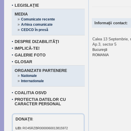
LEGISLAŢIE
MEDIA
Comunicate recente
Informaţii contact:
Arhiva comunicate
CEDCD în presă
Calea 13 Septembrie, n
DESPRE DIZABILITĂŢI
Ap.3, sector 5
IMPLICĂ-TE!
Bucureşti
GALERIE FOTO
ROMANIA
GLOSAR
ORGANIZATII PARTENERE
Nationale
Internationale
COALITIA OSVD
PROTECTIA DATELOR CU
CARACTER PERSONAL
DONAŢII
:
LEI:
RO45RZBR0000060013815972