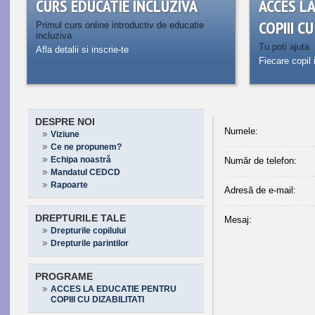
CURS EDUCATIE INCLUZIVA
ACCES L
COPIII C
Primul curs online introductiv de educatie
incluziva
Tu poti ajuta
Afla detalii si inscrie-te
Fiecare copil 
DESPRE NOI
Numele:
Viziune
Ce ne propunem?
Echipa noastră
Număr de telefon:
Mandatul CEDCD
Rapoarte
Adresă de e-mail:
DREPTURILE TALE
Mesaj:
Drepturile copilului
Drepturile parintilor
PROGRAME
ACCES LA EDUCATIE PENTRU
COPIII CU DIZABILITATI