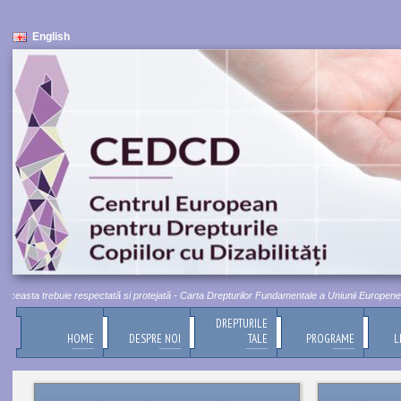
English
easta trebuie respectată si protejată - Carta Drepturilor Fundamentale a Uniunii Europene, Titlu
DREPTURILE
HOME
DESPRE NOI
TALE
PROGRAME
L