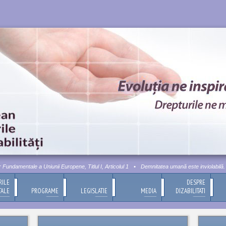
ndamentale a Uniunii Europene, Titlul I, Articolul 1
•
Demnitatea umană este inviolabilă. Ace
RILE
DESPRE
TALE
PROGRAME
LEGISLATIE
MEDIA
DIZABILITATI