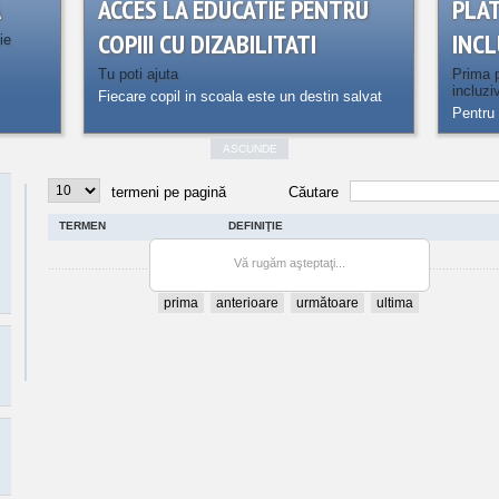
A
ACCES LA EDUCATIE PENTRU
PLA
COPIII CU DIZABILITATI
INCL
ie
Tu poti ajuta
Prima p
incluzi
Fiecare copil in scoala este un destin salvat
Pentru 
ASCUNDE
termeni pe pagină
Căutare
TERMEN
DEFINIŢIE
Se încarcă informaţia din baza de date...
Vă rugăm aşteptaţi...
prima
anterioare
următoare
ultima