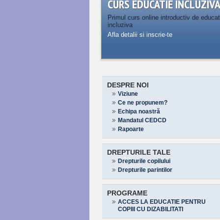
CURS EDUCATIE INCLUZIV
Primul curs online introductiv de educat
incluziva
Afla detalii si inscrie-te
DESPRE NOI
Viziune
Ce ne propunem?
Echipa noastră
Mandatul CEDCD
Rapoarte
DREPTURILE TALE
Drepturile copilului
Drepturile parintilor
PROGRAME
ACCES LA EDUCATIE PENTRU
COPIII CU DIZABILITATI