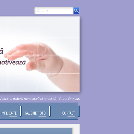
asta trebuie respectată si protejată - Carta Drepturilor Fundamentale a Uniunii Europene, Titlu
IMPLICA-TE
GALERIE FOTO
CONTACT