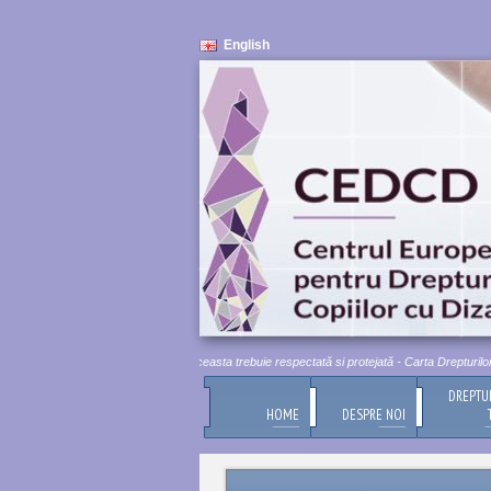
English
mnitatea umană este inviolabilă. Aceasta trebuie respectată si protejată - Carta Drepturilor Fu
DREPTU
HOME
DESPRE NOI