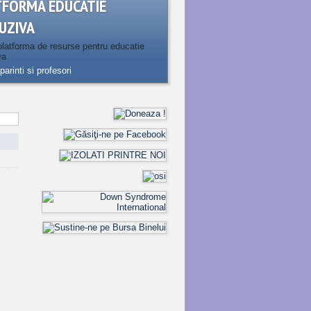
TFORMA EDUCATIE
UZIVA
latforma de resurse pentru educatie
va
parinti si profesori