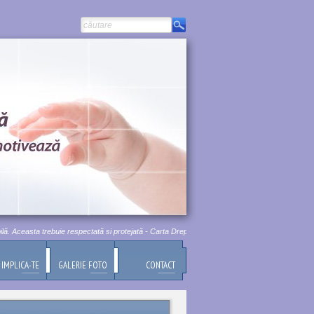
Aceasta trebuie respectată si protejată - Carta Drepturilor Fundamentale a Uniunii Europene, Tit
IMPLICA-TE
GALERIE FOTO
CONTACT