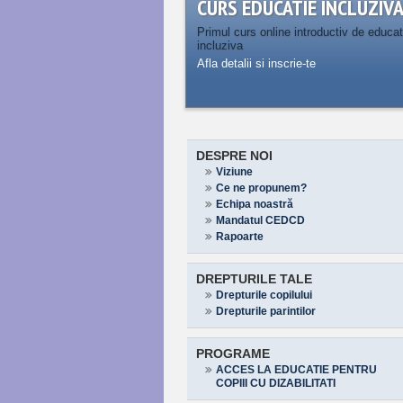
CURS EDUCATIE INCLUZIV
Primul curs online introductiv de educat
incluziva
Afla detalii si inscrie-te
DESPRE NOI
Viziune
Ce ne propunem?
Echipa noastră
Mandatul CEDCD
Rapoarte
DREPTURILE TALE
Drepturile copilului
Drepturile parintilor
PROGRAME
ACCES LA EDUCATIE PENTRU
COPIII CU DIZABILITATI