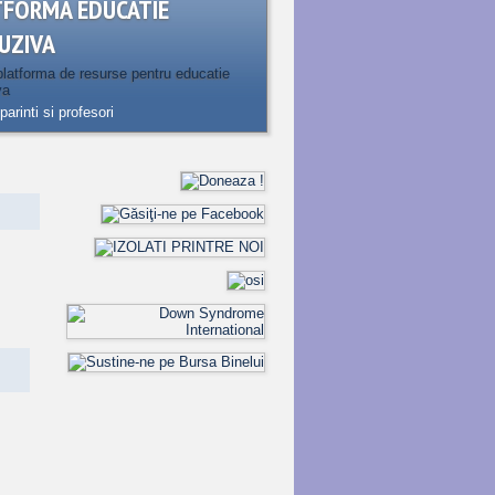
TFORMA EDUCATIE
UZIVA
latforma de resurse pentru educatie
va
parinti si profesori