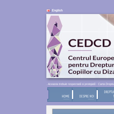
English
Demnitatea umană este inviolabilă. Aceasta trebuie respectată si protejată - Carta Drepturilor
DREPTU
HOME
DESPRE NOI