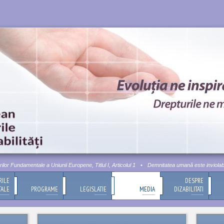
 Fundamentale a Uniunii Europene, Titlul I, Articolul 1
•
Demnitatea umană este inviolabilă. 
RILE
DESPRE
TALE
PROGRAME
LEGISLATIE
MEDIA
DIZABILITATI