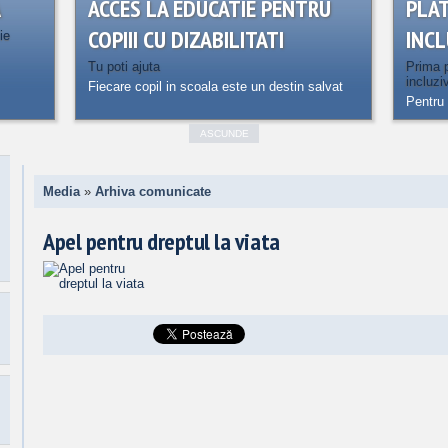
A
ACCES LA EDUCATIE PENTRU
PLA
COPIII CU DIZABILITATI
INCL
ie
Tu poti ajuta
Prima p
incluzi
Fiecare copil in scoala este un destin salvat
Pentru 
ASCUNDE
Media
»
Arhiva comunicate
Apel pentru dreptul la viata