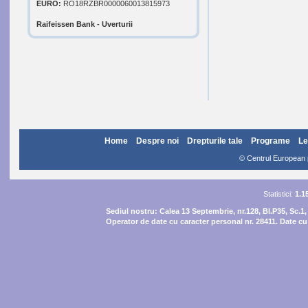
EURO:
RO18RZBR0000060013815973
Raifeissen Bank - Uverturii
Home
Despre noi
Drepturile tale
Programe
Le
© Centrul European pe
Statistici:
1.1
Sediul nostru:
Calea 13 Septembrie, nr.128, Bl.P35, Sc.1,
Operator de date cu caracter personal nr. 28411. Date cu 