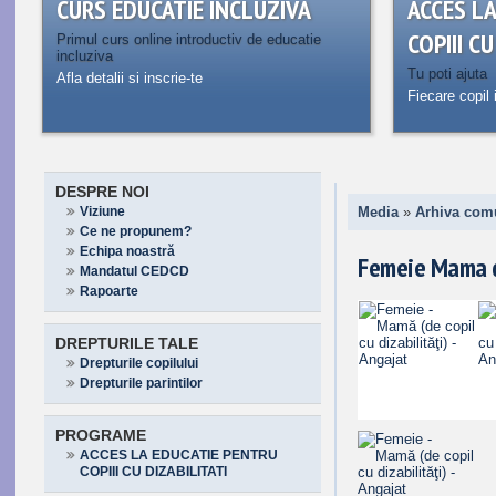
CURS EDUCATIE INCLUZIVA
ACCES L
COPIII C
Primul curs online introductiv de educatie
incluziva
Tu poti ajuta
Afla detalii si inscrie-te
Fiecare copil 
DESPRE NOI
Viziune
Media
»
Arhiva com
Ce ne propunem?
Echipa noastră
Femeie Mama de
Mandatul CEDCD
Rapoarte
DREPTURILE TALE
Drepturile copilului
Drepturile parintilor
PROGRAME
ACCES LA EDUCATIE PENTRU
COPIII CU DIZABILITATI