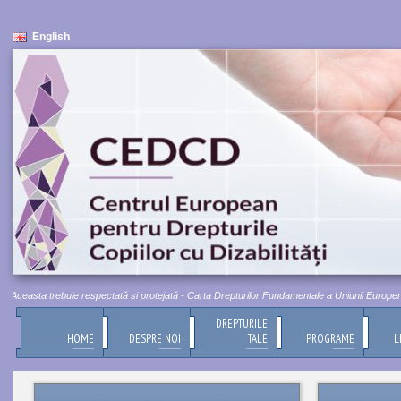
English
ceasta trebuie respectată si protejată - Carta Drepturilor Fundamentale a Uniunii Europene, Tit
DREPTURILE
HOME
DESPRE NOI
TALE
PROGRAME
L