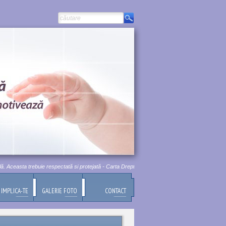
ceasta trebuie respectată si protejată - Carta Drepturilor Fundamentale a Uniunii Europene, Tit
IMPLICA-TE
GALERIE FOTO
CONTACT