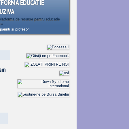
TFORMA EDUCATIE
UZIVA
latforma de resurse pentru educatie
va
parinti si profesori
ram