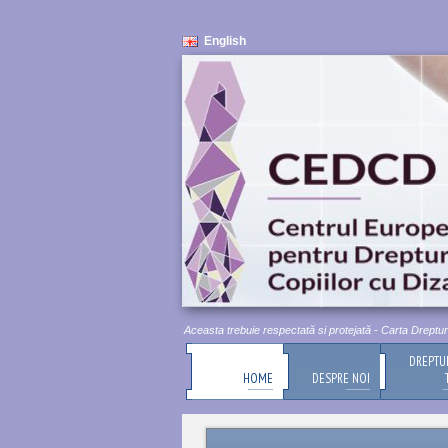
English
Demnitatea umană este inviolabilă. Aceasta trebuie respectată si protejată - Carta Drepturilor 
DREPTU
HOME
DESPRE NOI