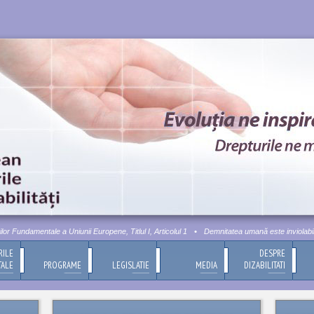
Fundamentale a Uniunii Europene, Titlul I, Articolul 1
•
Demnitatea umană este inviolabilă. A
RILE
DESPRE
TALE
PROGRAME
LEGISLATIE
MEDIA
DIZABILITATI