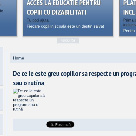
A
ACCES LA EDUCATIE PENTRU
PLA
COPIII CU DIZABILITATI
INCL
ie
Tu poti ajuta
Prima p
incluzi
Fiecare copil in scoala este un destin salvat
Pentru 
ASCUNDE
Home
De ce le este greu copiilor sa respecte un prog
sau o rutina