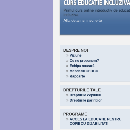
CURS EDUCATIE INCLUZIV
Primul curs online introductiv de educat
incluziva
Afla detalii si inscrie-te
DESPRE NOI
Viziune
Ce ne propunem?
Echipa noastră
Mandatul CEDCD
Rapoarte
DREPTURILE TALE
Drepturile copilului
Drepturile parintilor
PROGRAME
ACCES LA EDUCATIE PENTRU
COPIII CU DIZABILITATI