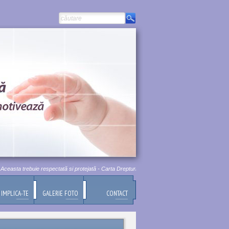
asta trebuie respectată si protejată - Carta Drepturilor Fundamentale a Uniunii Europene, Titlu
IMPLICA-TE
GALERIE FOTO
CONTACT