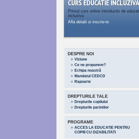
CURS EDUCATIE INCLUZIV
Primul curs online introductiv de educat
incluziva
Afla detalii si inscrie-te
DESPRE NOI
Viziune
Ce ne propunem?
Echipa noastră
Mandatul CEDCD
Rapoarte
DREPTURILE TALE
Drepturile copilului
Drepturile parintilor
PROGRAME
ACCES LA EDUCATIE PENTRU
COPIII CU DIZABILITATI