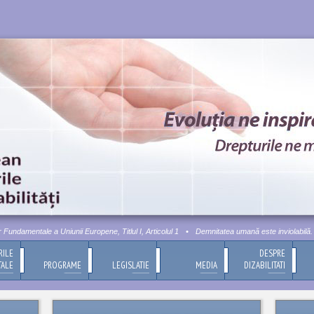
ndamentale a Uniunii Europene, Titlul I, Articolul 1
•
Demnitatea umană este inviolabilă. Ace
RILE
DESPRE
TALE
PROGRAME
LEGISLATIE
MEDIA
DIZABILITATI