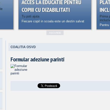
A
ACCES LA EDUCATIE PENTRU
PLA
COPIII CU DIZABILITATI
INCL
ie
Tu poti ajuta
Prima p
incluzi
Fiecare copil in scoala este un destin salvat
Pentru 
ASCUNDE
COALITIA OSVD
Formular adeziune parinti