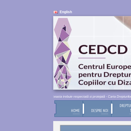
English
mnitatea umană este inviolabilă. Aceasta trebuie respectată si protejată - Carta Drepturilor Fu
DREPTU
HOME
DESPRE NOI