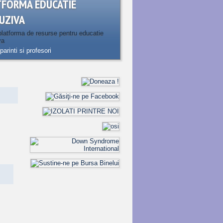
TFORMA EDUCATIE
UZIVA
latforma de resurse pentru educatie
va
parinti si profesori