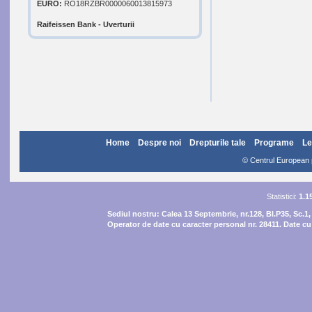
EURO:
RO18RZBR0000060013815973
Raifeissen Bank - Uverturii
Home
Despre noi
Drepturile tale
Programe
Le
© Centrul European pe
Statistici:
1.1
Sediul nostru:
Calea 13 Septembrie, nr.128, Bl.P35, Sc.1,
Operator de date cu caracter personal nr. 28411. Date cu 