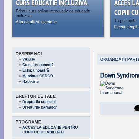
CURS EDUCATIE INCLUZIVA
ACCES L
COPIII C
Primul curs online introductiv de educatie
incluziva
Tu poti ajuta
Afla detalii si inscrie-te
Fiecare copil 
DESPRE NOI
Viziune
ORGANIZATII PAR
Ce ne propunem?
Echipa noastră
Down Syndrome
Mandatul CEDCD
Rapoarte
DREPTURILE TALE
Drepturile copilului
Drepturile parintilor
PROGRAME
ACCES LA EDUCATIE PENTRU
COPIII CU DIZABILITATI