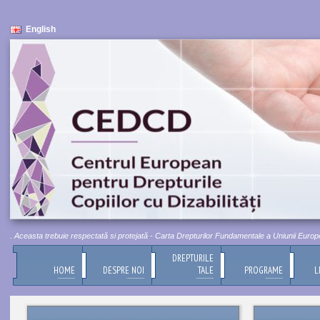
English
 Aceasta trebuie respectată si protejată - Carta Drepturilor Fundamentale a Uniunii Europene, T
DREPTURILE
HOME
DESPRE NOI
TALE
PROGRAME
L