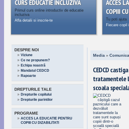
CURS EDUCATIE INCLUZIVA
ACCES L
COPIII C
Primul curs online introductiv de educatie
incluziva
Tu poti ajuta
Afla detalii si inscrie-te
Fiecare copil 
DESPRE NOI
Viziune
Media
»
Comunica
Ce ne propunem?
Echipa noastră
CEDCD castiga 
Mandatul CEDCD
Rapoarte
tratamentele l
scoala special
DREPTURILE TALE
Drepturile copilului
Drepturile parintilor
PROGRAME
ACCES LA EDUCATIE PENTRU
COPIII CU DIZABILITATI