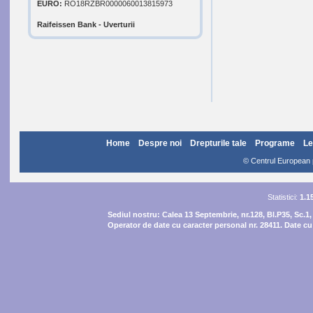
EURO:
RO18RZBR0000060013815973
Raifeissen Bank - Uverturii
Home
Despre noi
Drepturile tale
Programe
Le
© Centrul European pe
Statistici:
1.1
Sediul nostru:
Calea 13 Septembrie, nr.128, Bl.P35, Sc.1,
Operator de date cu caracter personal nr. 28411. Date cu 