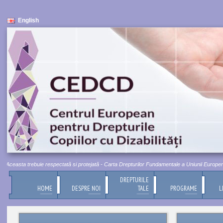
English
Aceasta trebuie respectată si protejată - Carta Drepturilor Fundamentale a Uniunii Europene, Ti
DREPTURILE
HOME
DESPRE NOI
TALE
PROGRAME
L