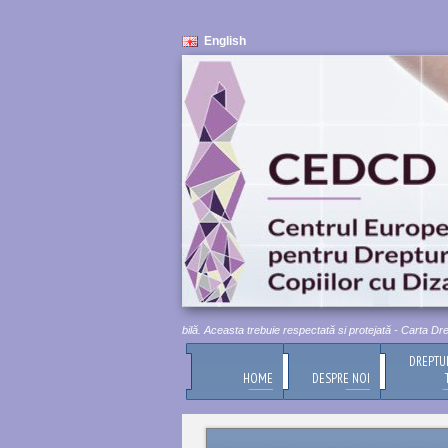
English
Demnitatea umană este inviolabilă. Aceasta trebuie respectată si protejată - Carta Drepturi
DREPTU
HOME
DESPRE NOI