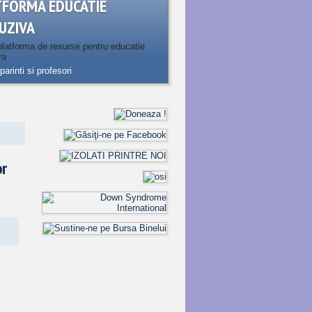
TFORMA EDUCATIE
UZIVA
latforma de resurse pentru educatie
va
parinti si profesori
or