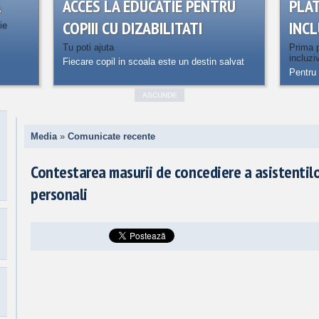
A
ACCES LA EDUCATIE PENTRU
PLA
COPIII CU DIZABILITATI
INCL
ie
Tu poti ajuta
Prima p
incluzi
Fiecare copil in scoala este un destin salvat
Pentru 
ASCUNDE
Media
»
Comunicate recente
Contestarea masurii de concediere a asistentil
personali