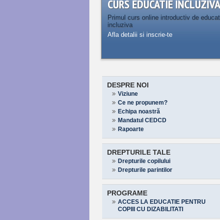
CURS EDUCATIE INCLUZIV
Primul curs online introductiv de educat
incluziva
Afla detalii si inscrie-te
DESPRE NOI
Viziune
Ce ne propunem?
Echipa noastră
Mandatul CEDCD
Rapoarte
DREPTURILE TALE
Drepturile copilului
Drepturile parintilor
PROGRAME
ACCES LA EDUCATIE PENTRU
COPIII CU DIZABILITATI