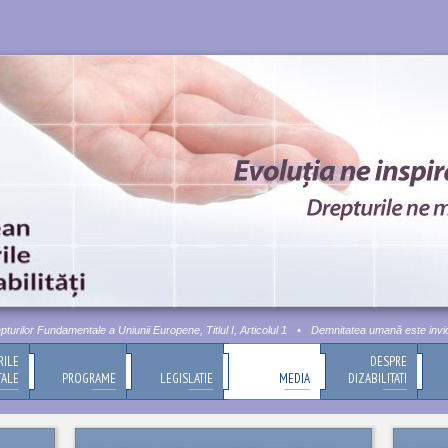
lor Fundamentale a Uniunii Europene, Titlul I, Articolul 1
•
Demnitatea umană este inviolabil
RILE
DESPRE
TALE
PROGRAME
LEGISLATIE
MEDIA
DIZABILITATI