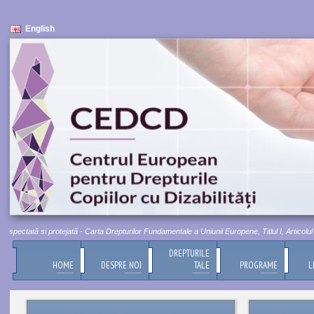
English
pectată si protejată - Carta Drepturilor Fundamentale a Uniunii Europene, Titlul I, Articolul 1
DREPTURILE
HOME
DESPRE NOI
TALE
PROGRAME
L