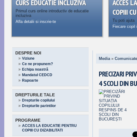
CURS EDUCATIE INCLUZIVA
ACCES L
COPIII C
Primul curs online introductiv de educatie
incluziva
Tu poti ajuta
Afla detalii si inscrie-te
Fiecare copil 
DESPRE NOI
Viziune
Media
»
Comunicate
Ce ne propunem?
Echipa noastră
PRECIZARI PRI
Mandatul CEDCD
Rapoarte
4 SCOLI DIN B
DREPTURILE TALE
Drepturile copilului
Drepturile parintilor
PROGRAME
ACCES LA EDUCATIE PENTRU
COPIII CU DIZABILITATI