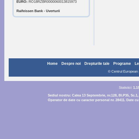
EURO:
RO18RZBR0000060013815973
Raifeissen Bank - Uverturii
Home
Despre noi
Drepturile tale
Programe
Le
© Centrul European pe
Statistici:
1.1
Sediul nostru:
Calea 13 Septembrie, nr.128, Bl.P35, Sc.1,
Operator de date cu caracter personal nr. 28411. Date cu 