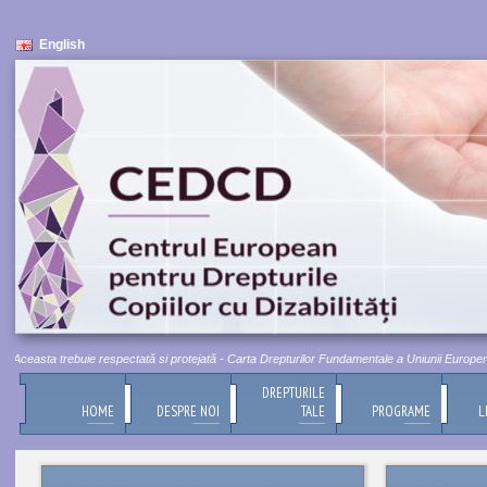
English
Aceasta trebuie respectată si protejată - Carta Drepturilor Fundamentale a Uniunii Europene, Ti
DREPTURILE
HOME
DESPRE NOI
TALE
PROGRAME
L