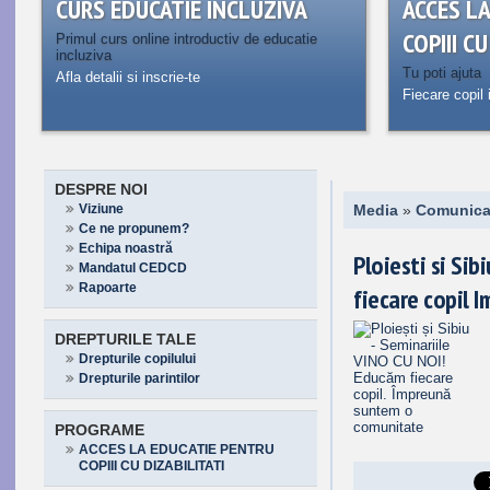
CURS EDUCATIE INCLUZIVA
ACCES L
COPIII C
Primul curs online introductiv de educatie
incluziva
Tu poti ajuta
Afla detalii si inscrie-te
Fiecare copil 
DESPRE NOI
Viziune
Media
»
Comunica
Ce ne propunem?
Echipa noastră
Ploiesti si Si
Mandatul CEDCD
Rapoarte
fiecare copil
DREPTURILE TALE
Drepturile copilului
Drepturile parintilor
PROGRAME
ACCES LA EDUCATIE PENTRU
COPIII CU DIZABILITATI