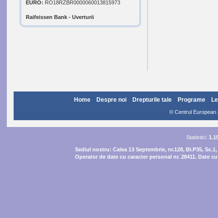
EURO:
RO18RZBR0000060013815973
Raifeissen Bank - Uverturii
Home
Despre noi
Drepturile tale
Programe
Le
© Centrul European pe
Statistici:
1.1
Sediul nostru:
Calea 13 Septembrie, nr.128, Bl.P35, Sc.1,
Operator de date cu caracter personal nr. 28411. Date cu 