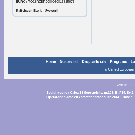
EURO:
RO18RZBR0000060013815973
Raifeissen Bank - Uverturii
Home
Despre noi
Drepturile tale
Programe
Le
© Centrul European pe
Statistici:
1.1
Sediul nostru:
Calea 13 Septembrie, nr.128, Bl.P35, Sc.1,
Operator de date cu caracter personal nr. 28411. Date cu 