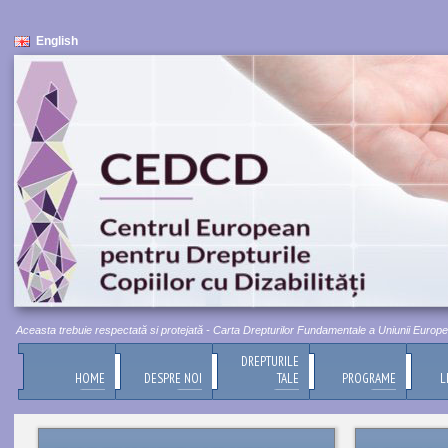
English
Aceasta trebuie respectată si protejată - Carta Drepturilor Fundamentale a Uniunii Europene, Ti
DREPTURILE
HOME
DESPRE NOI
TALE
PROGRAME
L