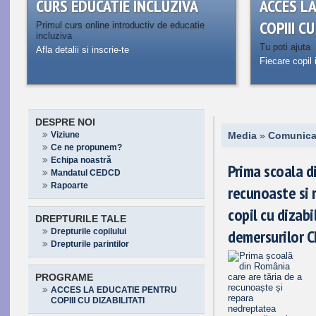
CURS EDUCATIE INCLUZIVA
ACCES L
COPIII C
Primul curs online introductiv de educatie
incluziva
Tu poti ajuta
Afla detalii si inscrie-te
Fiecare copil 
DESPRE NOI
Viziune
Media
»
Comunica
Ce ne propunem?
Echipa noastră
Prima scoala d
Mandatul CEDCD
Rapoarte
recunoaste si
copil cu dizabi
DREPTURILE TALE
demersurilor 
Drepturile copilului
Drepturile parintilor
PROGRAME
ACCES LA EDUCATIE PENTRU
COPIII CU DIZABILITATI