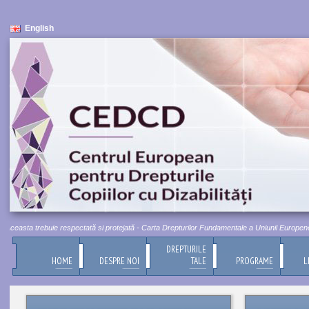
English
ceasta trebuie respectată si protejată - Carta Drepturilor Fundamentale a Uniunii Europene, Titl
DREPTURILE
HOME
DESPRE NOI
TALE
PROGRAME
L