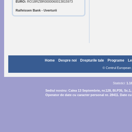
EURO:
RO18RZBR0000060013815973
Raifeissen Bank - Uverturii
Home
Despre noi
Drepturile tale
Programe
Le
© Centrul European pe
Statistici:
1.1
Sediul nostru:
Calea 13 Septembrie, nr.128, Bl.P35, Sc.1,
Operator de date cu caracter personal nr. 28411. Date cu 