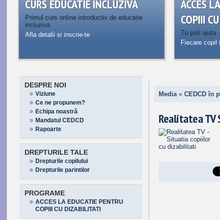
CURS EDUCATIE INCLUZIVA
ACCES L
COPIII C
Primul curs online introductiv de educatie
incluziva
Tu poti ajuta
Afla detalii si inscrie-te
Fiecare copil 
DESPRE NOI
Viziune
Media
»
CEDCD în p
Ce ne propunem?
Echipa noastră
Realitatea TV S
Mandatul CEDCD
Rapoarte
DREPTURILE TALE
Drepturile copilului
Drepturile parintilor
PROGRAME
ACCES LA EDUCATIE PENTRU
COPIII CU DIZABILITATI