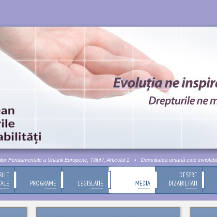
Fundamentale a Uniunii Europene, Titlul I, Articolul 1
•
Demnitatea umană este inviolabilă. A
RILE
DESPRE
TALE
PROGRAME
LEGISLATIE
MEDIA
DIZABILITATI