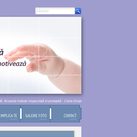
ceasta trebuie respectată si protejată - Carta Drepturilor Fundamentale a Uniunii Europene, Tit
IMPLICA-TE
GALERIE FOTO
CONTACT