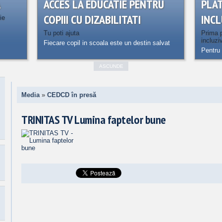
A
ACCES LA EDUCATIE PENTRU
PLA
COPIII CU DIZABILITATI
INCL
ie
Tu poti ajuta
Prima p
incluzi
Fiecare copil in scoala este un destin salvat
Pentru 
ASCUNDE
Media
»
CEDCD în presă
TRINITAS TV Lumina faptelor bune