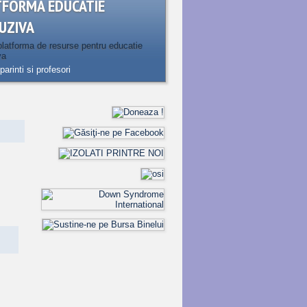
TFORMA EDUCATIE
UZIVA
latforma de resurse pentru educatie
va
parinti si profesori