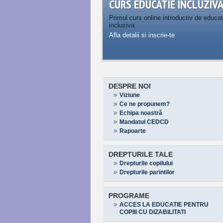
CURS EDUCATIE INCLUZIV
Primul curs online introductiv de educat
incluziva
Afla detalii si inscrie-te
DESPRE NOI
Viziune
Ce ne propunem?
Echipa noastră
Mandatul CEDCD
Rapoarte
DREPTURILE TALE
Drepturile copilului
Drepturile parintilor
PROGRAME
ACCES LA EDUCATIE PENTRU
COPIII CU DIZABILITATI