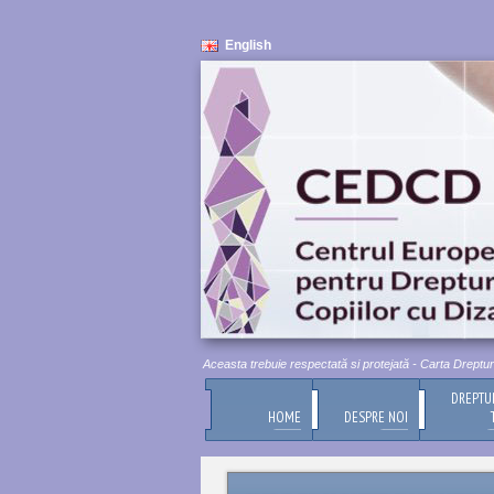
English
Demnitatea umană este inviolabilă. Aceasta trebuie respectată si protejată - Carta Drepturilor 
DREPTU
HOME
DESPRE NOI