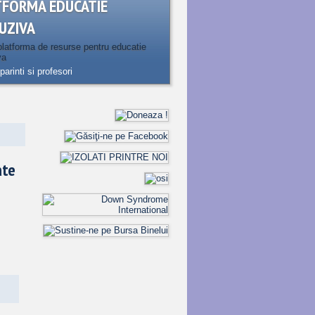
TFORMA EDUCATIE
UZIVA
latforma de resurse pentru educatie
va
parinti si profesori
ate