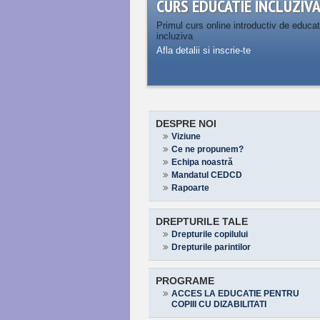
CURS EDUCATIE INCLUZIV
Primul curs online introductiv de educat
incluziva
Afla detalii si inscrie-te
DESPRE NOI
Viziune
Ce ne propunem?
Echipa noastră
Mandatul CEDCD
Rapoarte
DREPTURILE TALE
Drepturile copilului
Drepturile parintilor
PROGRAME
ACCES LA EDUCATIE PENTRU
COPIII CU DIZABILITATI