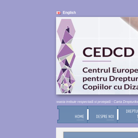
English
mnitatea umană este inviolabilă. Aceasta trebuie respectată si protejată - Carta Drepturilor Fu
DREPTU
HOME
DESPRE NOI