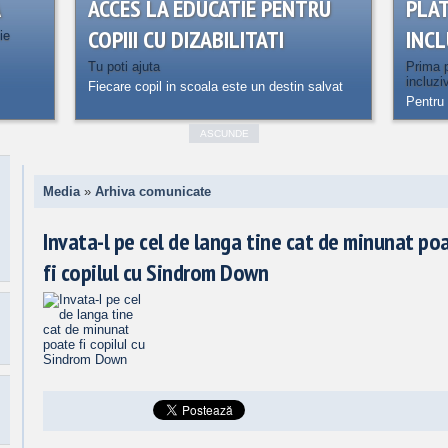
A
ACCES LA EDUCATIE PENTRU
PLA
COPIII CU DIZABILITATI
INCL
ie
Tu poti ajuta
Prima p
incluzi
Fiecare copil in scoala este un destin salvat
Pentru 
ASCUNDE
Media
»
Arhiva comunicate
Invata-l pe cel de langa tine cat de minunat po
fi copilul cu Sindrom Down