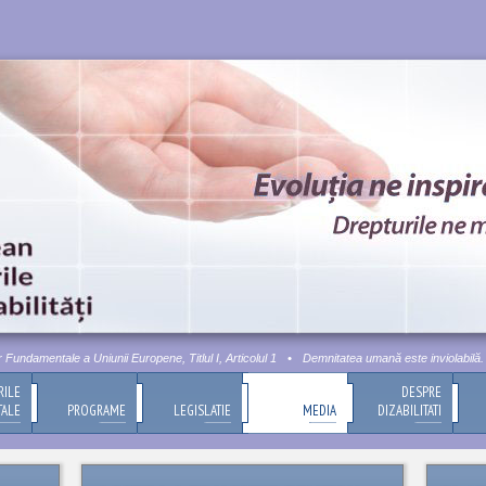
ndamentale a Uniunii Europene, Titlul I, Articolul 1
•
Demnitatea umană este inviolabilă. Ace
RILE
DESPRE
TALE
PROGRAME
LEGISLATIE
MEDIA
DIZABILITATI