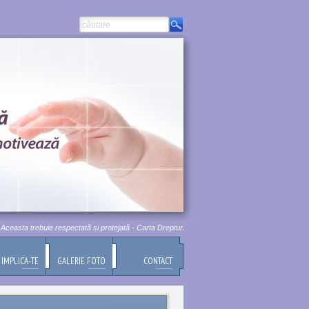
asta trebuie respectată si protejată - Carta Drepturilor Fundamentale a Uniunii Europene, Titlu
IMPLICA-TE
GALERIE FOTO
CONTACT