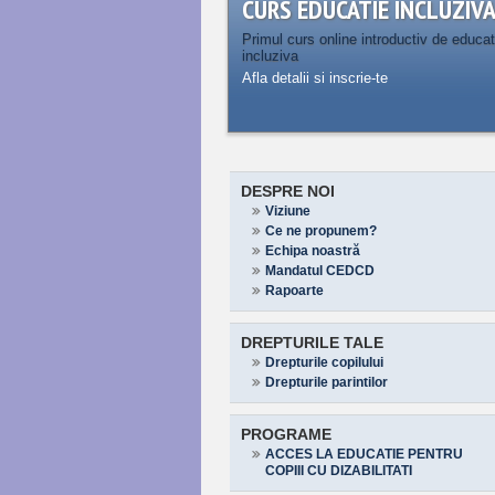
CURS EDUCATIE INCLUZIV
Primul curs online introductiv de educat
incluziva
Afla detalii si inscrie-te
DESPRE NOI
Viziune
Ce ne propunem?
Echipa noastră
Mandatul CEDCD
Rapoarte
DREPTURILE TALE
Drepturile copilului
Drepturile parintilor
PROGRAME
ACCES LA EDUCATIE PENTRU
COPIII CU DIZABILITATI