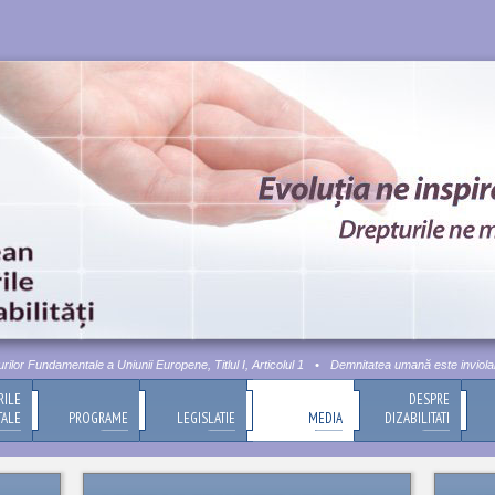
r Fundamentale a Uniunii Europene, Titlul I, Articolul 1
•
Demnitatea umană este inviolabilă.
RILE
DESPRE
TALE
PROGRAME
LEGISLATIE
MEDIA
DIZABILITATI