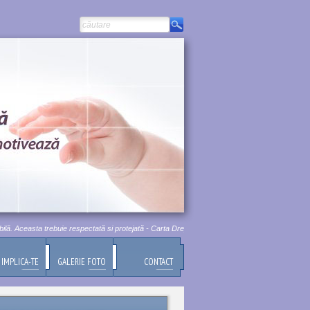
 Aceasta trebuie respectată si protejată - Carta Drepturilor Fundamentale a Uniunii Europene, T
IMPLICA-TE
GALERIE FOTO
CONTACT