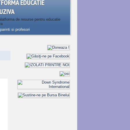
TFORMA EDUCATIE
UZIVA
latforma de resurse pentru educatie
va
parinti si profesori