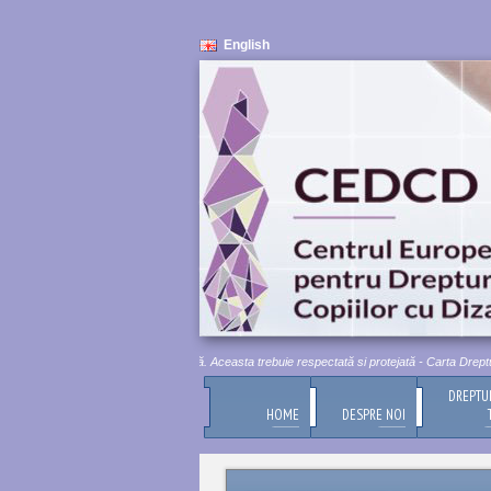
English
Demnitatea umană este inviolabilă. Aceasta trebuie respectată si protejată - Carta Drepturilo
DREPTU
HOME
DESPRE NOI