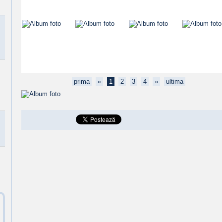
prima
«
1
2
3
4
»
ultima