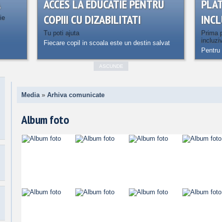
A
ACCES LA EDUCATIE PENTRU
PLA
COPIII CU DIZABILITATI
INCL
ie
Tu poti ajuta
Prima p
incluzi
Fiecare copil in scoala este un destin salvat
Pentru 
ASCUNDE
Media
»
Arhiva comunicate
Album foto