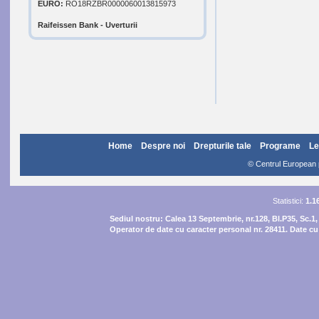
EURO:
RO18RZBR0000060013815973
Raifeissen Bank - Uverturii
Home
Despre noi
Drepturile tale
Programe
Le
© Centrul European pe
Statistici:
1.1
Sediul nostru:
Calea 13 Septembrie, nr.128, Bl.P35, Sc.1,
Operator de date cu caracter personal nr. 28411. Date cu 