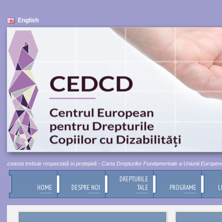
English
ceasta trebuie respectată si protejată - Carta Drepturilor Fundamentale a Uniunii Europene, Titl
DREPTURILE
HOME
DESPRE NOI
TALE
PROGRAME
L