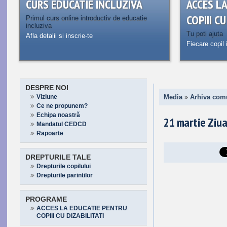
CURS EDUCATIE INCLUZIVA
ACCES L
COPIII C
Primul curs online introductiv de educatie
incluziva
Tu poti ajuta
Afla detalii si inscrie-te
Fiecare copil 
DESPRE NOI
Viziune
Media
»
Arhiva com
Ce ne propunem?
Echipa noastră
21 martie Ziua
Mandatul CEDCD
Rapoarte
DREPTURILE TALE
Drepturile copilului
Drepturile parintilor
PROGRAME
ACCES LA EDUCATIE PENTRU
COPIII CU DIZABILITATI