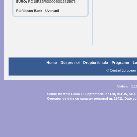
EURO:
RO18RZBR0000060013815973
Raifeissen Bank - Uverturii
Home
Despre noi
Drepturile tale
Programe
Le
© Centrul European pe
Statistici:
1.1
Sediul nostru:
Calea 13 Septembrie, nr.128, Bl.P35, Sc.1,
Operator de date cu caracter personal nr. 28411. Date cu 