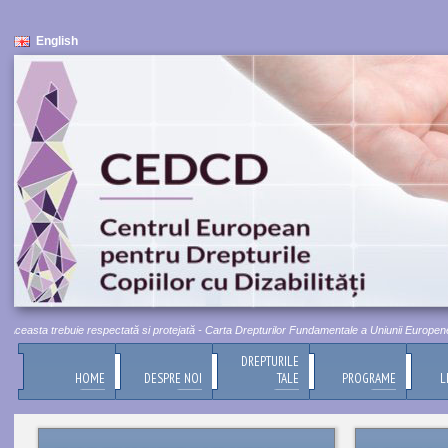
English
ceasta trebuie respectată si protejată - Carta Drepturilor Fundamentale a Uniunii Europene, Titl
DREPTURILE
HOME
DESPRE NOI
TALE
PROGRAME
L