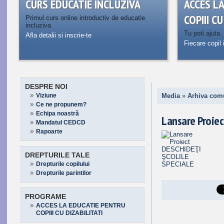
CURS EDUCATIE INCLUZIVA
ACCES L
COPIII C
Primul curs online introductiv de educatie
incluziva
Tu poti ajuta
Afla detalii si inscrie-te
Fiecare copil 
DESPRE NOI
Viziune
Media
»
Arhiva com
Ce ne propunem?
Echipa noastră
Lansare Proie
Mandatul CEDCD
Rapoarte
DREPTURILE TALE
Drepturile copilului
Drepturile parintilor
PROGRAME
ACCES LA EDUCATIE PENTRU
COPIII CU DIZABILITATI