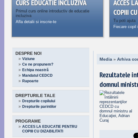
CURS EDUCATIE INCLUZIVA
ACCES L
COPIII C
Primul curs online introductiv de educatie
incluziva
Tu poti ajuta
Afla detalii si inscrie-te
Fiecare copil 
DESPRE NOI
Viziune
Media
»
Arhiva co
Ce ne propunem?
Echipa noastră
Rezultatele in
Mandatul CEDCD
Rapoarte
domnul ministr
DREPTURILE TALE
Drepturile copilului
Drepturile parintilor
PROGRAME
ACCES LA EDUCATIE PENTRU
COPIII CU DIZABILITATI