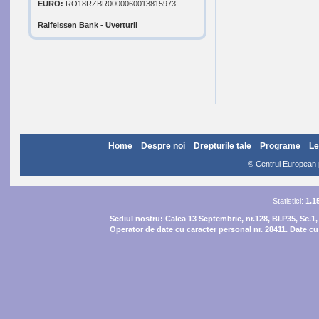
EURO:
RO18RZBR0000060013815973
Raifeissen Bank - Uverturii
Home
Despre noi
Drepturile tale
Programe
Le
© Centrul European pe
Statistici:
1.1
Sediul nostru:
Calea 13 Septembrie, nr.128, Bl.P35, Sc.1,
Operator de date cu caracter personal nr. 28411. Date cu 