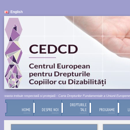
English
easta trebuie respectată si protejată - Carta Drepturilor Fundamentale a Uniunii Europene, Titlu
DREPTURILE
HOME
DESPRE NOI
TALE
PROGRAME
L