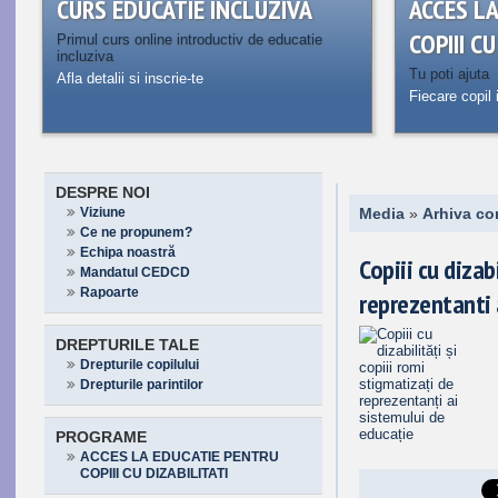
CURS EDUCATIE INCLUZIVA
ACCES L
COPIII C
Primul curs online introductiv de educatie
incluziva
Tu poti ajuta
Afla detalii si inscrie-te
Fiecare copil 
DESPRE NOI
Viziune
Media
»
Arhiva co
Ce ne propunem?
Echipa noastră
Copiii cu dizab
Mandatul CEDCD
Rapoarte
reprezentanti 
DREPTURILE TALE
Drepturile copilului
Drepturile parintilor
PROGRAME
ACCES LA EDUCATIE PENTRU
COPIII CU DIZABILITATI