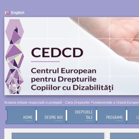
English
ceasta trebuie respectată si protejată - Carta Drepturilor Fundamentale a Uniunii Europene, Tit
DREPTURILE
HOME
DESPRE NOI
TALE
PROGRAME
L