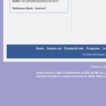
EURO:
RO18RZBR0000060013815973
Raifeissen Bank - Uverturii
Home
Despre noi
Drepturile tale
Programe
Le
© Centrul European pe
Statistici:
1.1
Sediul nostru:
Calea 13 Septembrie, nr.128, Bl.P35, Sc.1,
Operator de date cu caracter personal nr. 28411. Date cu 