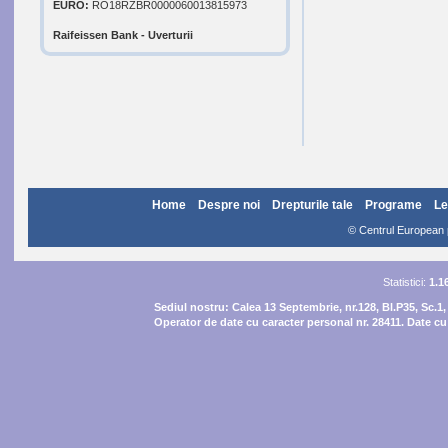
EURO:
RO18RZBR0000060013815973
Raifeissen Bank - Uverturii
Home
Despre noi
Drepturile tale
Programe
Le
© Centrul European pe
Statistici:
1.1
Sediul nostru:
Calea 13 Septembrie, nr.128, Bl.P35, Sc.1,
Operator de date cu caracter personal nr. 28411. Date cu 