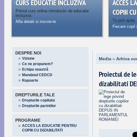
CURS EDUCATIE INCLUZIVA
ACCES L
COPIII C
Primul curs online introductiv de educatie
incluziva
Tu poti ajuta
Afla detalii si inscrie-te
Fiecare copil 
DESPRE NOI
Viziune
Media
»
Arhiva co
Ce ne propunem?
Echipa noastră
Proiectul de le
Mandatul CEDCD
Rapoarte
dizabilitati 
DREPTURILE TALE
Drepturile copilului
Drepturile parintilor
PROGRAME
ACCES LA EDUCATIE PENTRU
COPIII CU DIZABILITATI