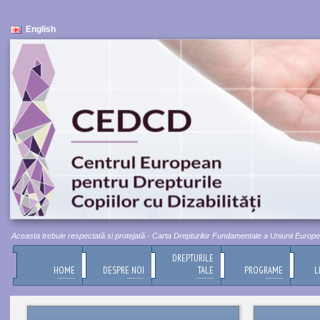
English
Aceasta trebuie respectată si protejată - Carta Drepturilor Fundamentale a Uniunii Europene, Ti
DREPTURILE
HOME
DESPRE NOI
TALE
PROGRAME
L