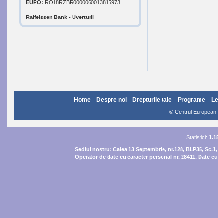
EURO:
RO18RZBR0000060013815973
Raifeissen Bank - Uverturii
Home
Despre noi
Drepturile tale
Programe
Le
© Centrul European pe
Statistici:
1.1
Sediul nostru:
Calea 13 Septembrie, nr.128, Bl.P35, Sc.1,
Operator de date cu caracter personal nr. 28411. Date cu 