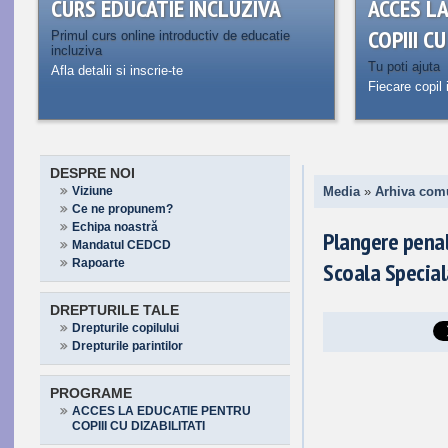
CURS EDUCATIE INCLUZIVA
ACCES L
COPIII C
Primul curs online introductiv de educatie
incluziva
Tu poti ajuta
Afla detalii si inscrie-te
Fiecare copil 
DESPRE NOI
Viziune
Media
»
Arhiva com
Ce ne propunem?
Echipa noastră
Plangere penal
Mandatul CEDCD
Rapoarte
Scoala Special
DREPTURILE TALE
Drepturile copilului
Drepturile parintilor
PROGRAME
ACCES LA EDUCATIE PENTRU
COPIII CU DIZABILITATI