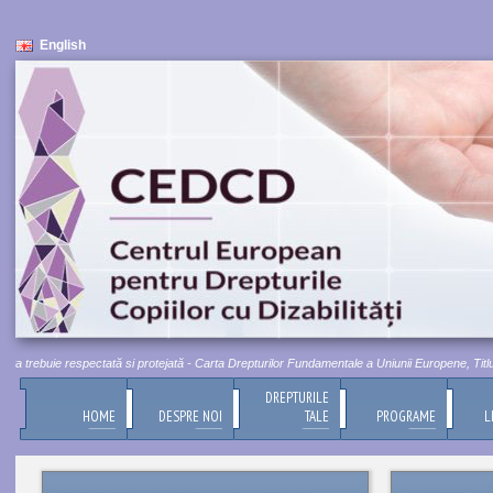
English
 trebuie respectată si protejată - Carta Drepturilor Fundamentale a Uniunii Europene, Titlul I,
DREPTURILE
HOME
DESPRE NOI
TALE
PROGRAME
L