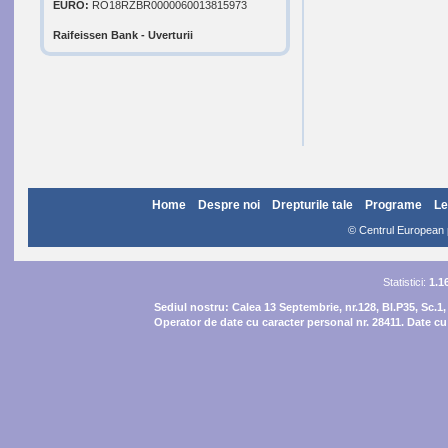
EURO:
RO18RZBR0000060013815973
Raifeissen Bank - Uverturii
Home
Despre noi
Drepturile tale
Programe
Le
© Centrul European pe
Statistici:
1.1
Sediul nostru:
Calea 13 Septembrie, nr.128, Bl.P35, Sc.1,
Operator de date cu caracter personal nr. 28411. Date cu 