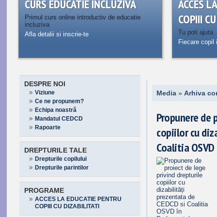
CURS EDUCATIE INCLUZIVA
ACCES L
COPIII C
Primul curs online introductiv de educatie
incluziva
Tu poti ajuta
Afla detalii si inscrie-te
Fiecare copil 
DESPRE NOI
Viziune
Media
»
Arhiva co
Ce ne propunem?
Echipa noastră
Propunere de p
Mandatul CEDCD
Rapoarte
copiilor cu di
Coalitia OSVD 
DREPTURILE TALE
Drepturile copilului
Drepturile parintilor
PROGRAME
ACCES LA EDUCATIE PENTRU
COPIII CU DIZABILITATI