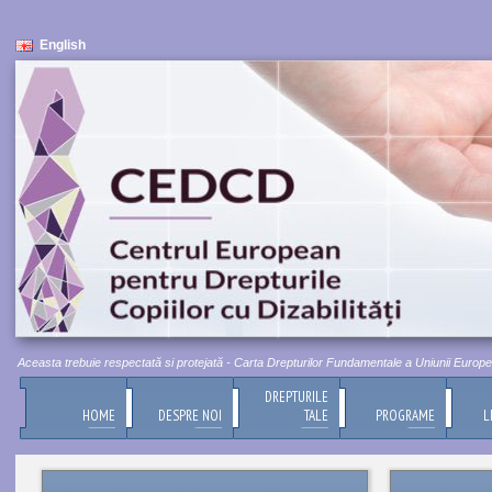
English
 Aceasta trebuie respectată si protejată - Carta Drepturilor Fundamentale a Uniunii Europene, T
DREPTURILE
HOME
DESPRE NOI
TALE
PROGRAME
L