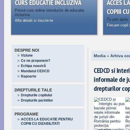
CURS EDUCATIE INCLUZIVA
ACCES L
COPIII C
Primul curs online introductiv de educatie
incluziva
Tu poti ajuta
Afla detalii si inscrie-te
Fiecare copil 
DESPRE NOI
Viziune
Media
»
Arhiva co
Ce ne propunem?
Echipa noastră
CEDCD si Inter
Mandatul CEDCD
Rapoarte
informale de j
drepturilor cop
DREPTURILE TALE
Drepturile copilului
Drepturile parintilor
PROGRAME
ACCES LA EDUCATIE PENTRU
COPIII CU DIZABILITATI