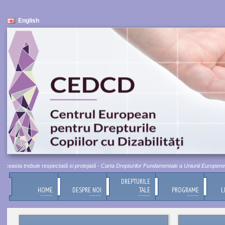
English
ceasta trebuie respectată si protejată - Carta Drepturilor Fundamentale a Uniunii Europene, Titl
DREPTURILE
HOME
DESPRE NOI
TALE
PROGRAME
L