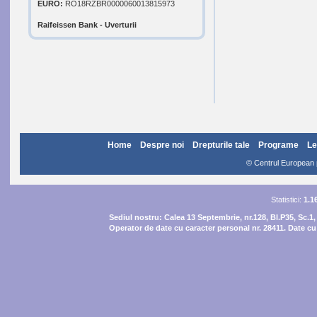
EURO:
RO18RZBR0000060013815973
Raifeissen Bank - Uverturii
Home
Despre noi
Drepturile tale
Programe
Le
© Centrul European pe
Statistici:
1.1
Sediul nostru:
Calea 13 Septembrie, nr.128, Bl.P35, Sc.1,
Operator de date cu caracter personal nr. 28411. Date cu 