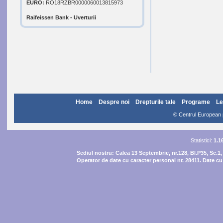
EURO:
RO18RZBR0000060013815973
Raifeissen Bank - Uverturii
Home
Despre noi
Drepturile tale
Programe
Le
© Centrul European pe
Statistici:
1.1
Sediul nostru:
Calea 13 Septembrie, nr.128, Bl.P35, Sc.1,
Operator de date cu caracter personal nr. 28411. Date cu 