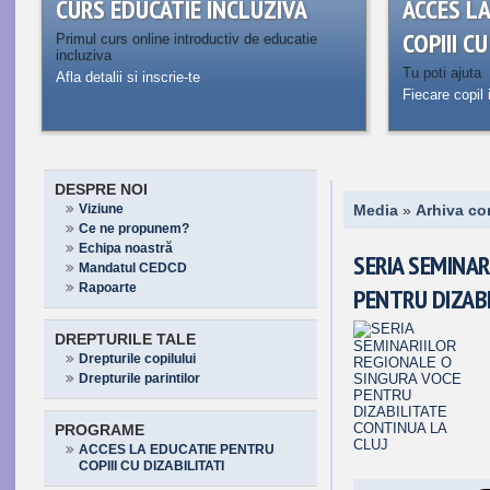
CURS EDUCATIE INCLUZIVA
ACCES L
COPIII C
Primul curs online introductiv de educatie
incluziva
Tu poti ajuta
Afla detalii si inscrie-te
Fiecare copil 
DESPRE NOI
Viziune
Media
»
Arhiva co
Ce ne propunem?
Echipa noastră
SERIA SEMINAR
Mandatul CEDCD
Rapoarte
PENTRU DIZABI
DREPTURILE TALE
Drepturile copilului
Drepturile parintilor
PROGRAME
ACCES LA EDUCATIE PENTRU
COPIII CU DIZABILITATI