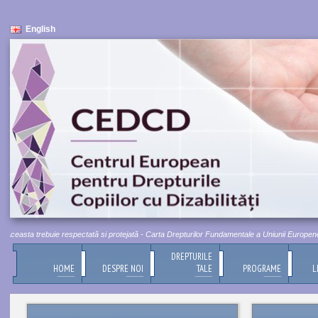
English
ceasta trebuie respectată si protejată - Carta Drepturilor Fundamentale a Uniunii Europene, Tit
DREPTURILE
HOME
DESPRE NOI
TALE
PROGRAME
L