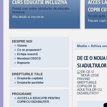
CURS EDUCATIE INCLUZIVA
ACCES L
COPIII C
Primul curs online introductiv de educatie
incluziva
Tu poti ajuta
Afla detalii si inscrie-te
Fiecare copil 
DESPRE NOI
Viziune
Media
»
Arhiva co
Ce ne propunem?
Echipa noastră
DE CE O NOUA 
Mandatul CEDCD
Rapoarte
SI ADULTIULOR
DREPTURILE TALE
Drepturile copilului
Drepturile parintilor
PROGRAME
ACCES LA EDUCATIE PENTRU
COPIII CU DIZABILITATI