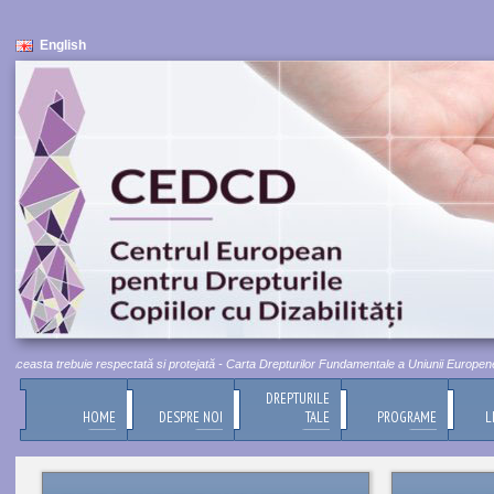
English
ceasta trebuie respectată si protejată - Carta Drepturilor Fundamentale a Uniunii Europene, Tit
DREPTURILE
HOME
DESPRE NOI
TALE
PROGRAME
L