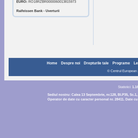
EURO:
RO18RZBR0000060013815973
Raifeissen Bank - Uverturii
Home
Despre noi
Drepturile tale
Programe
Le
© Centrul European pe
Statistici:
1.1
Sediul nostru:
Calea 13 Septembrie, nr.128, Bl.P35, Sc.1,
Operator de date cu caracter personal nr. 28411. Date cu 