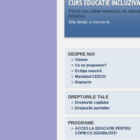
CURS EDUCATIE INCLUZIV
Primul curs online introductiv de educat
incluziva
Afla detalii si inscrie-te
DESPRE NOI
Viziune
Ce ne propunem?
Echipa noastră
Mandatul CEDCD
Rapoarte
DREPTURILE TALE
Drepturile copilului
Drepturile parintilor
PROGRAME
ACCES LA EDUCATIE PENTRU
COPIII CU DIZABILITATI