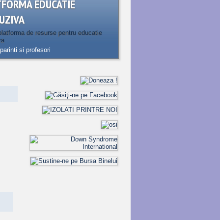
TFORMA EDUCATIE
UZIVA
latforma de resurse pentru educatie
va
parinti si profesori