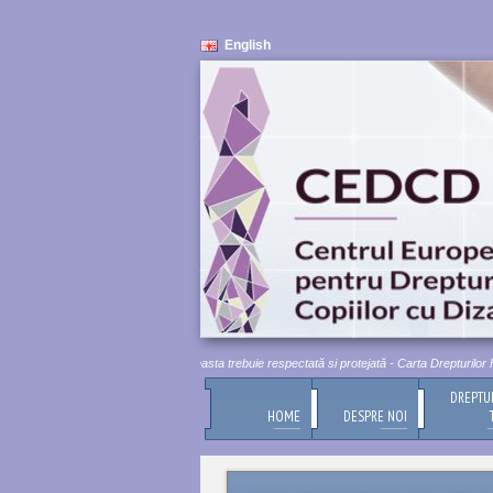
English
itatea umană este inviolabilă. Aceasta trebuie respectată si protejată - Carta Drepturilor Fund
DREPTU
HOME
DESPRE NOI