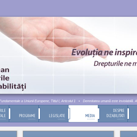
amentale a Uniunii Europene, Titlul I, Articolul 1
•
Demnitatea umană este inviolabilă. Aceast
RILE
DESPRE
TALE
PROGRAME
LEGISLATIE
MEDIA
DIZABILITATI