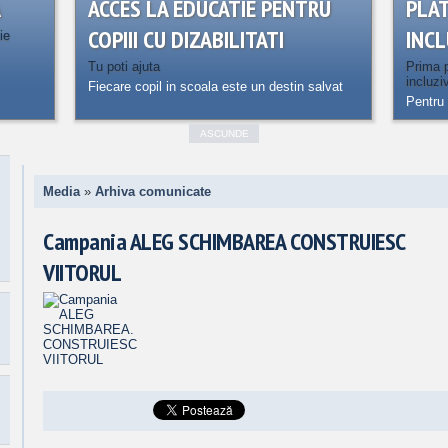
A
ACCES LA EDUCATIE PENTRU
PLA
COPIII CU DIZABILITATI
INCL
ie
Tu poti ajuta
Prima p
incluzi
Fiecare copil in scoala este un destin salvat
Pentru 
ASCUNDE
Media
»
Arhiva comunicate
Campania ALEG SCHIMBAREA CONSTRUIESC
VIITORUL