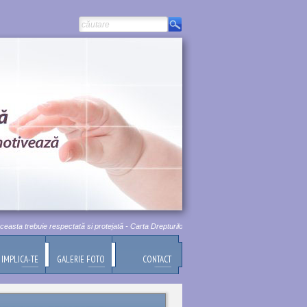
a trebuie respectată si protejată - Carta Drepturilor Fundamentale a Uniunii Europene, Titlul I
IMPLICA-TE
GALERIE FOTO
CONTACT