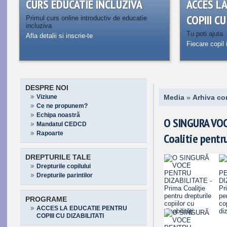
CURS EDUCATIE INCLUZIVA
ACCES L
COPIII C
Primul curs online introductiv de educatie
incluziva
Tu poti ajuta
Afla detalii si inscrie-te
Fiecare copil 
DESPRE NOI
Viziune
Media
»
Arhiva co
Ce ne propunem?
Echipa noastră
O SINGURA VOC
Mandatul CEDCD
Rapoarte
Coalitie pentru
DREPTURILE TALE
Drepturile copilului
Drepturile parintilor
PROGRAME
ACCES LA EDUCATIE PENTRU
COPIII CU DIZABILITATI