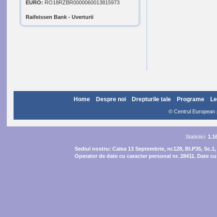
EURO:
RO18RZBR0000060013815973
Raifeissen Bank - Uverturii
Home
Despre noi
Drepturile tale
Programe
Le
© Centrul European pe
Statistici:
1.1
Sediul nostru:
Calea 13 Septembrie, nr.128, Bl.P35, Sc.1,
Operator de date cu caracter personal nr. 28411. Date cu 