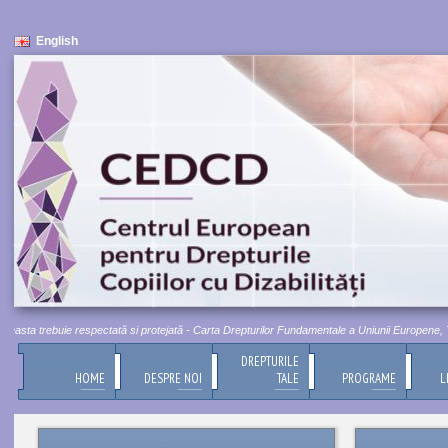
English
sta trebuie respectată si protejată - Carta Drepturilor Fundamentale a Uniunii Europene, Titlul
DREPTURILE
HOME
DESPRE NOI
TALE
PROGRAME
L