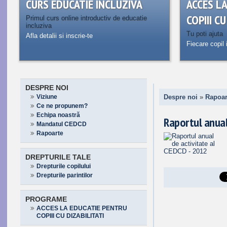
CURS EDUCATIE INCLUZIVA
ACCES L
COPIII C
Primul curs online introductiv de educatie
incluziva
Tu poti ajuta
Afla detalii si inscrie-te
Fiecare copil 
DESPRE NOI
Viziune
Despre noi
»
Rapoar
Ce ne propunem?
Echipa noastră
Raportul anual
Mandatul CEDCD
Rapoarte
DREPTURILE TALE
Drepturile copilului
Drepturile parintilor
PROGRAME
ACCES LA EDUCATIE PENTRU
COPIII CU DIZABILITATI