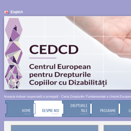
English
ceasta trebuie respectată si protejată - Carta Drepturilor Fundamentale a Uniunii Europene, Tit
DREPTURILE
HOME
DESPRE NOI
TALE
PROGRAME
L