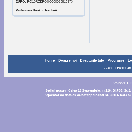
EURO:
RO18RZBR0000060013815973
Raifeissen Bank - Uverturii
Home
Despre noi
Drepturile tale
Programe
Le
© Centrul European pe
Statistici:
1.1
Sediul nostru:
Calea 13 Septembrie, nr.128, Bl.P35, Sc.1,
Operator de date cu caracter personal nr. 28411. Date cu 