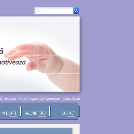
Aceasta trebuie respectată si protejată - Carta Drepturilor Fundamentale a Uniunii Europene, Ti
IMPLICA-TE
GALERIE FOTO
CONTACT