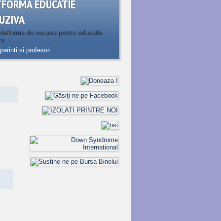
TFORMA EDUCATIE
UZIVA
latforma de resurse pentru educatie
va
parinti si profesori