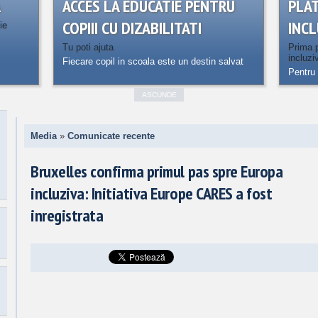
A
ACCES LA EDUCATIE PENTRU
PLA
COPIII CU DIZABILITATI
INCL
ie
Tu poti ajuta
Prima p
incluzi
Fiecare copil in scoala este un destin salvat
Pentru 
ASCUNDE
Media
»
Comunicate recente
Bruxelles confirma primul pas spre Europa
incluziva: Initiativa Europe CARES a fost
inregistrata