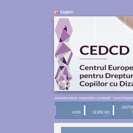
English
Demnitatea umană este inviolabilă. Aceasta trebuie respectată si protejată - Carta Drepturilo
DREPTU
HOME
DESPRE NOI