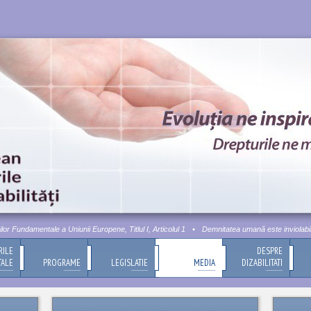
r Fundamentale a Uniunii Europene, Titlul I, Articolul 1
•
Demnitatea umană este inviolabilă. 
RILE
DESPRE
TALE
PROGRAME
LEGISLATIE
MEDIA
DIZABILITATI