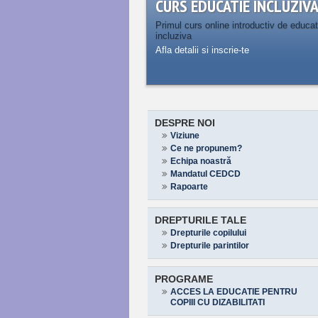
CURS EDUCATIE INCLUZIV
Primul curs online introductiv de educat
incluziva
Afla detalii si inscrie-te
DESPRE NOI
Viziune
Ce ne propunem?
Echipa noastră
Mandatul CEDCD
Rapoarte
DREPTURILE TALE
Drepturile copilului
Drepturile parintilor
PROGRAME
ACCES LA EDUCATIE PENTRU
COPIII CU DIZABILITATI