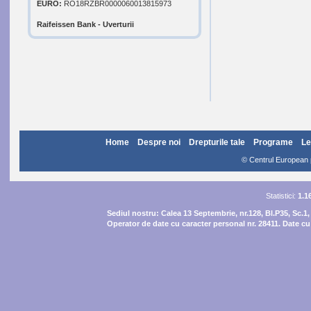
EURO:
RO18RZBR0000060013815973
Raifeissen Bank - Uverturii
Home
Despre noi
Drepturile tale
Programe
Le
© Centrul European pe
Statistici:
1.1
Sediul nostru:
Calea 13 Septembrie, nr.128, Bl.P35, Sc.1,
Operator de date cu caracter personal nr. 28411. Date cu 