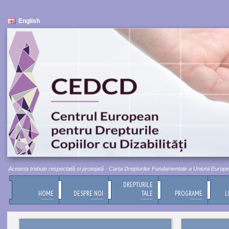
English
Aceasta trebuie respectată si protejată - Carta Drepturilor Fundamentale a Uniunii Europene, Ti
DREPTURILE
HOME
DESPRE NOI
TALE
PROGRAME
L