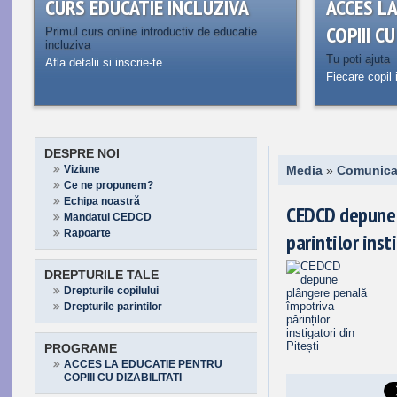
CURS EDUCATIE INCLUZIVA
ACCES L
COPIII C
Primul curs online introductiv de educatie
incluziva
Tu poti ajuta
Afla detalii si inscrie-te
Fiecare copil 
DESPRE NOI
Viziune
Media
»
Comunica
Ce ne propunem?
Echipa noastră
CEDCD depune 
Mandatul CEDCD
Rapoarte
parintilor inst
DREPTURILE TALE
Drepturile copilului
Drepturile parintilor
PROGRAME
ACCES LA EDUCATIE PENTRU
COPIII CU DIZABILITATI