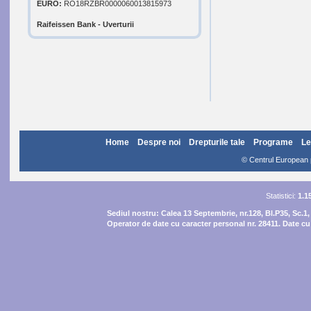
EURO:
RO18RZBR0000060013815973
Raifeissen Bank - Uverturii
Home
Despre noi
Drepturile tale
Programe
Le
© Centrul European pe
Statistici:
1.1
Sediul nostru:
Calea 13 Septembrie, nr.128, Bl.P35, Sc.1,
Operator de date cu caracter personal nr. 28411. Date cu 