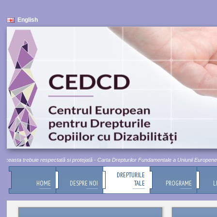
English
easta trebuie respectată si protejată - Carta Drepturilor Fundamentale a Uniunii Europene, Titlu
DREPTURILE
HOME
DESPRE NOI
TALE
PROGRAME
L