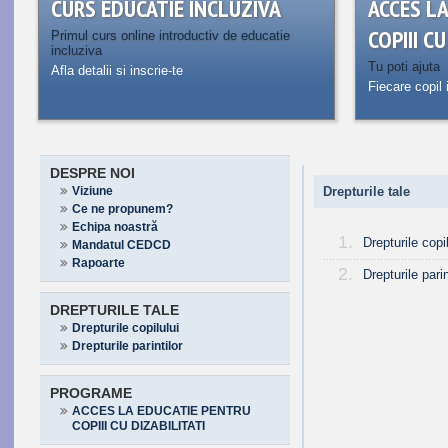
CURS EDUCATIE INCLUZIVA
ACCES L
COPIII C
Primul curs online introductiv de educatie
incluziva
Tu poti ajuta
Afla detalii si inscrie-te
Fiecare copil 
DESPRE NOI
Viziune
Drepturile tale
Ce ne propunem?
Echipa noastră
1.
Drepturile copil
Mandatul CEDCD
Rapoarte
2.
Drepturile parin
DREPTURILE TALE
Drepturile copilului
Drepturile parintilor
PROGRAME
ACCES LA EDUCATIE PENTRU
COPIII CU DIZABILITATI