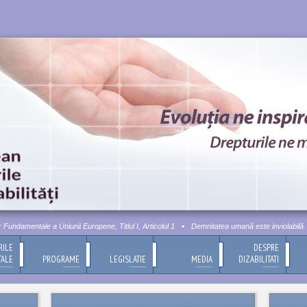
damentale a Uniunii Europene, Titlul I, Articolul 1
•
Demnitatea umană este inviolabilă. Acea
RILE
DESPRE
TALE
PROGRAME
LEGISLATIE
MEDIA
DIZABILITATI