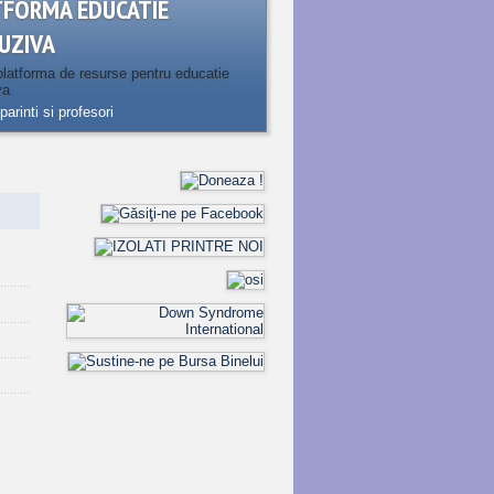
TFORMA EDUCATIE
UZIVA
latforma de resurse pentru educatie
va
parinti si profesori