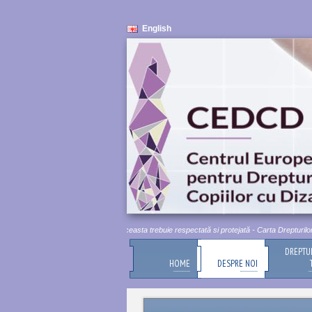
English
mnitatea umană este inviolabilă. Aceasta trebuie respectată si protejată - Carta Drepturilor Fun
DREPTU
HOME
DESPRE NOI