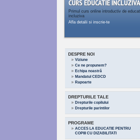
CURS EDUCATIE INCLUZIV
Primul curs online introductiv de educat
incluziva
Afla detalii si inscrie-te
DESPRE NOI
Viziune
Ce ne propunem?
Echipa noastră
Mandatul CEDCD
Rapoarte
DREPTURILE TALE
Drepturile copilului
Drepturile parintilor
PROGRAME
ACCES LA EDUCATIE PENTRU
COPIII CU DIZABILITATI