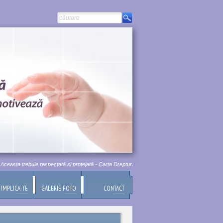
sta trebuie respectată si protejată - Carta Drepturilor Fundamentale a Uniunii Europene, Titlul
IMPLICA-TE
GALERIE FOTO
CONTACT