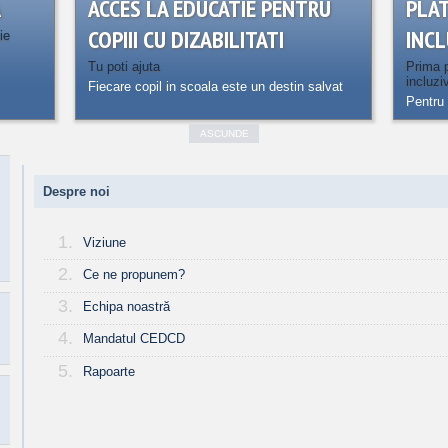
A
ACCES LA EDUCATIE PENTRU
PLA
COPIII CU DIZABILITATI
INCL
ie
Tu poti ajuta
Prima p
incluzi
Fiecare copil in scoala este un destin salvat
Pentru 
ASCUNDE
Despre noi
1.
Viziune
2.
Ce ne propunem?
3.
Echipa noastră
4.
Mandatul CEDCD
5.
Rapoarte