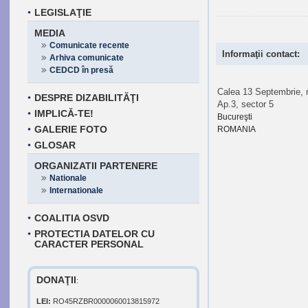
LEGISLAŢIE
MEDIA
Comunicate recente
Informaţii contact:
Arhiva comunicate
CEDCD în presă
Calea 13 Septembrie, n
DESPRE DIZABILITĂŢI
Ap.3, sector 5
IMPLICĂ-TE!
Bucureşti
GALERIE FOTO
ROMANIA
GLOSAR
ORGANIZATII PARTENERE
Nationale
Internationale
COALITIA OSVD
PROTECTIA DATELOR CU
CARACTER PERSONAL
DONAŢII
:
LEI:
RO45RZBR0000060013815972