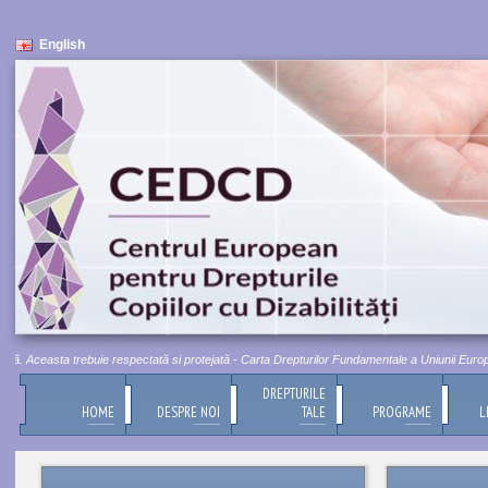
English
. Aceasta trebuie respectată si protejată - Carta Drepturilor Fundamentale a Uniunii Europene, 
DREPTURILE
HOME
DESPRE NOI
TALE
PROGRAME
L