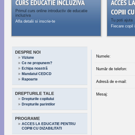
CURS EDUCATIE INCLUZIVA
ACCES L
COPIII C
Primul curs online introductiv de educatie
incluziva
Tu poti ajuta
Afla detalii si inscrie-te
Fiecare copil 
DESPRE NOI
Numele:
Viziune
Ce ne propunem?
Echipa noastră
Număr de telefon:
Mandatul CEDCD
Rapoarte
Adresă de e-mail:
DREPTURILE TALE
Mesaj:
Drepturile copilului
Drepturile parintilor
PROGRAME
ACCES LA EDUCATIE PENTRU
COPIII CU DIZABILITATI