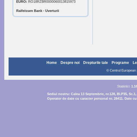
EURO:
RO18RZBR0000060013815973
Raifeissen Bank - Uverturii
Home
Despre noi
Drepturile tale
Programe
Le
© Centrul European pe
Statistici:
1.1
Sediul nostru:
Calea 13 Septembrie, nr.128, Bl.P35, Sc.1,
Operator de date cu caracter personal nr. 28411. Date cu 