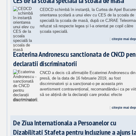
CES de la scoala speciala la scoala de masa
CEDCD schimbă în instanță, la Curtea de Apel Bucureș
orientarea școlară a unui elev cu CES de la școala de
specială la școala de masă, după ce CJRAE Teleorma
refuzat să respecte legea și l-a orientat pe copil către
școala specială.
[
citeşte mai dep
Ecaterina Andronescu sanctionata de CNCD pen
declaratii discriminatorii
CNCD a decis că afirmațiile Ecaterinei Andronescu din
presă, de la data de 16 februarie 2019, au fost
discriminatorii și a sancționat-o pe aceasta prin
avertisment contravențional, recomandându-i ca pe viit
să se abțină de la declarații care produc efecte
discriminatorii.
[
citeşte mai dep
De Ziua Internationala a Persoanelor cu
Dizabilitati Stafeta pentru Incluziune a ajuns l