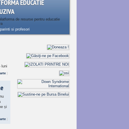
TFORMA EDUCATIE
UZIVA
latforma de resurse pentru educatie
va
parinti si profesori
 luni
arte
]
le
 nu
a
ne și
arte
]