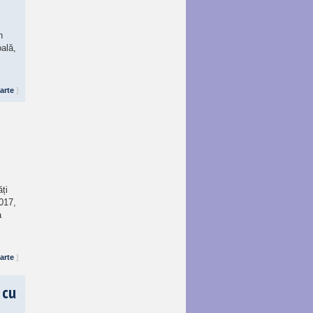
n
oală,
arte
]
ți
017,
a
arte
]
 cu