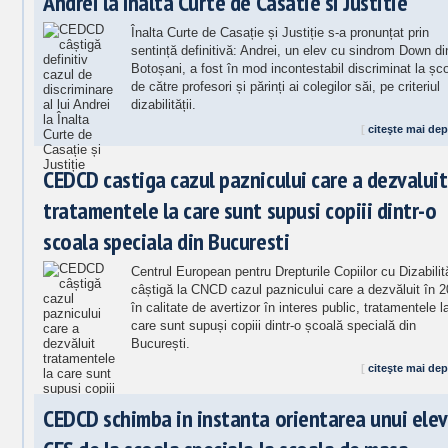
Andrei la Inalta Curte de Casatie si Justitie
Înalta Curte de Casație și Justiție s-a pronunțat prin
sentință definitivă: Andrei, un elev cu sindrom Down di
Botoșani, a fost în mod incontestabil discriminat la șc
de către profesori și părinți ai colegilor săi, pe criteriul
dizabilității.
[
citeşte mai dep
CEDCD castiga cazul paznicului care a dezvaluit
tratamentele la care sunt supusi copiii dintr-o
scoala speciala din Bucuresti
Centrul European pentru Drepturile Copiilor cu Dizabilită
câștigă la CNCD cazul paznicului care a dezvăluit în 2
în calitate de avertizor în interes public, tratamentele l
care sunt supuși copiii dintr-o școală specială din
București.
[
citeşte mai dep
CEDCD schimba in instanta orientarea unui elev