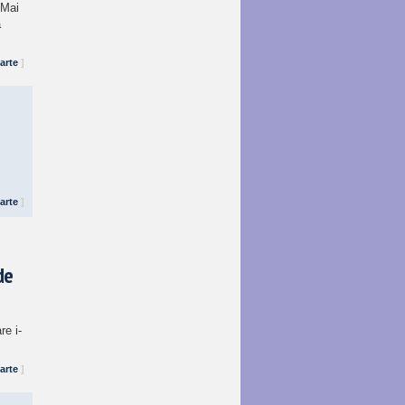
 Mai
ă
arte
]
arte
]
de
re i-
arte
]