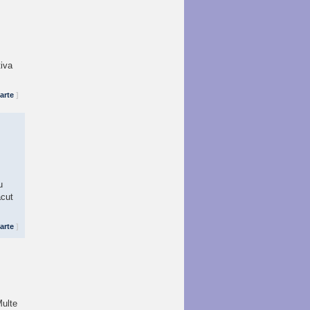
țiva
arte
]
u
ăcut
arte
]
Multe