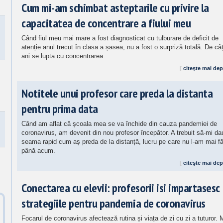
Cum mi-am schimbat asteptarile cu privire la
capacitatea de concentrare a fiului meu
Când fiul meu mai mare a fost diagnosticat cu tulburare de deficit de
atenție anul trecut în clasa a șasea, nu a fost o surpriză totală. De câ
ani se lupta cu concentrarea.
[
citeşte mai dep
Notitele unui profesor care preda la distanta
pentru prima data
Când am aflat că școala mea se va închide din cauza pandemiei de
coronavirus, am devenit din nou profesor începător. A trebuit să-mi da
seama rapid cum aș preda de la distanță, lucru pe care nu l-am mai f
până acum.
[
citeşte mai dep
Conectarea cu elevii: profesorii isi impartasesc
strategiile pentru pandemia de coronavirus
Focarul de coronavirus afectează rutina și viața de zi cu zi a tuturor. 