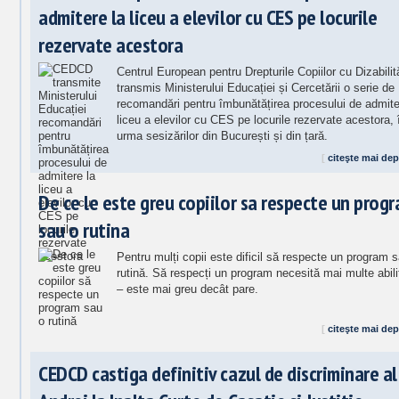
admitere la liceu a elevilor cu CES pe locurile
rezervate acestora
Centrul European pentru Drepturile Copiilor cu Dizabilită
transmis Ministerului Educației și Cercetării o serie de
recomandări pentru îmbunătățirea procesului de admite
liceu a elevilor cu CES pe locurile rezervate acestora, 
urma sesizărilor din București și din țară.
[
citeşte mai dep
De ce le este greu copiilor sa respecte un prog
sau o rutina
Pentru mulți copii este dificil să respecte un program 
rutină. Să respecți un program necesită mai multe abili
– este mai greu decât pare.
[
citeşte mai dep
CEDCD castiga definitiv cazul de discriminare al 