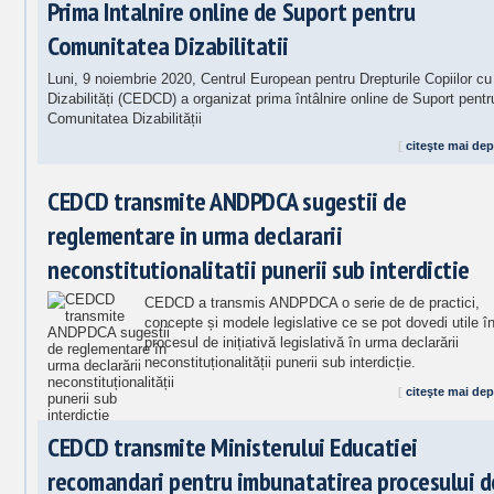
Prima Intalnire online de Suport pentru
Comunitatea Dizabilitatii
Luni, 9 noiembrie 2020, Centrul European pentru Drepturile Copiilor cu
Dizabilități (CEDCD) a organizat prima întâlnire online de Suport pentr
Comunitatea Dizabilității
[
citeşte mai dep
CEDCD transmite ANDPDCA sugestii de
reglementare in urma declararii
neconstitutionalitatii punerii sub interdictie
CEDCD a transmis ANDPDCA o serie de de practici,
concepte și modele legislative ce se pot dovedi utile î
procesul de inițiativă legislativă în urma declarării
neconstituționalității punerii sub interdicție.
[
citeşte mai dep
CEDCD transmite Ministerului Educatiei
recomandari pentru imbunatatirea procesului d