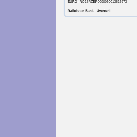
EURO:
RO18RZBR0000060013815973
Raifeissen Bank - Uverturii