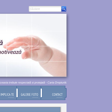
rebuie respectată si protejată - Carta Drepturilor Fundamentale a Uniunii Europene, Titlul I, A
IMPLICA-TE
GALERIE FOTO
CONTACT