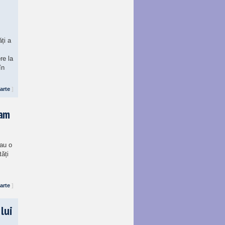
ți a
re la
în
arte
]
ram
sau o
tăți
arte
]
lui