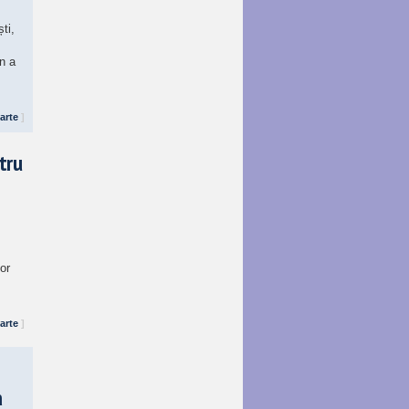
ti,
n a
arte
]
tru
or
arte
]
a