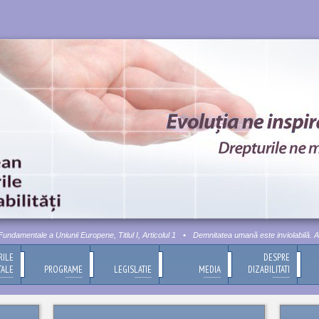
tale a Uniunii Europene, Titlul I, Articolul 1
•
Demnitatea umană este inviolabilă. Aceasta t
RILE
DESPRE
TALE
PROGRAME
LEGISLATIE
MEDIA
DIZABILITATI