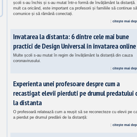
școli s-au închis și s-au mutat într-o formă de învățământ la distanță.
mult ca oricând, este important ca profesorii și familiile să continue s
comunice și să rămână conectați.
[
citeşte mai dep
Invatarea la distanta: 6 dintre cele mai bune
practici de Design Universal in invatarea online
Multe școli s-au mutat în regim de învățământ la distanță din cauza
coronavirusului.
[
citeşte mai dep
Experienta unei profesoare despre cum a
recastigat elevii pierduti pe drumul predatului 
la distanta
O profesoară relatează cum a reușit să se reconecteze cu elevii pe ca
a pierdut pe drumul predării de la distanță:
[
citeşte mai dep