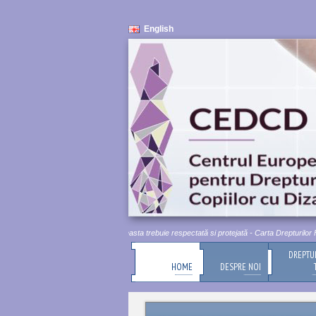
English
ea umană este inviolabilă. Aceasta trebuie respectată si protejată - Carta Drepturilor Fundamen
DREPTU
HOME
DESPRE NOI