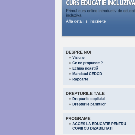
CURS EDUCATIE INCLUZIV
Primul curs online introductiv de educat
incluziva
Afla detalii si inscrie-te
DESPRE NOI
Viziune
Ce ne propunem?
Echipa noastră
Mandatul CEDCD
Rapoarte
DREPTURILE TALE
Drepturile copilului
Drepturile parintilor
PROGRAME
ACCES LA EDUCATIE PENTRU
COPIII CU DIZABILITATI