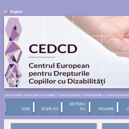
English
ceasta trebuie respectată si protejată - Carta Drepturilor Fundamentale a Uniunii Europene, Titl
DREPTURILE
HOME
DESPRE NOI
TALE
PROGRAME
L