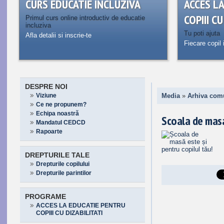
CURS EDUCATIE INCLUZIVA
ACCES L
COPIII C
Primul curs online introductiv de educatie
incluziva
Tu poti ajuta
Afla detalii si inscrie-te
Fiecare copil 
DESPRE NOI
Viziune
Media
»
Arhiva com
Ce ne propunem?
Echipa noastră
Scoala de masa
Mandatul CEDCD
Rapoarte
DREPTURILE TALE
Drepturile copilului
Drepturile parintilor
PROGRAME
ACCES LA EDUCATIE PENTRU
COPIII CU DIZABILITATI