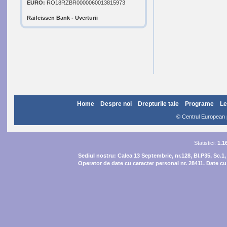
EURO:
RO18RZBR0000060013815973
Raifeissen Bank - Uverturii
Home
Despre noi
Drepturile tale
Programe
Le
© Centrul European pe
Statistici:
1.1
Sediul nostru:
Calea 13 Septembrie, nr.128, Bl.P35, Sc.1,
Operator de date cu caracter personal nr. 28411. Date cu 