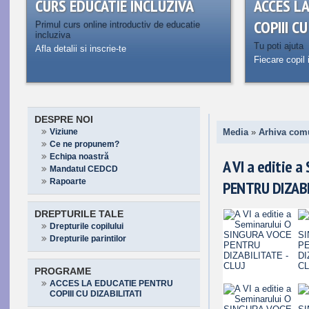
CURS EDUCATIE INCLUZIVA
ACCES L
COPIII C
Primul curs online introductiv de educatie
incluziva
Tu poti ajuta
Afla detalii si inscrie-te
Fiecare copil 
DESPRE NOI
Viziune
Media
»
Arhiva com
Ce ne propunem?
Echipa noastră
A VI a editie 
Mandatul CEDCD
Rapoarte
PENTRU DIZABI
DREPTURILE TALE
Drepturile copilului
Drepturile parintilor
PROGRAME
ACCES LA EDUCATIE PENTRU
COPIII CU DIZABILITATI