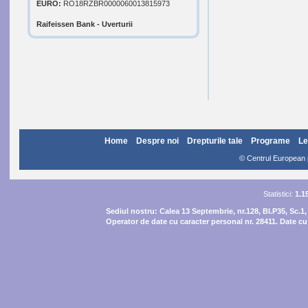
EURO:
RO18RZBR0000060013815973
Raifeissen Bank - Uverturii
Home
Despre noi
Drepturile tale
Programe
Le
© Centrul European pe
Statistici:
1.1
Sediul nostru:
Calea 13 Septembrie, nr.128, Bl.P35, Sc.1,
Operator de date cu caracter personal nr. 28411. Date cu 