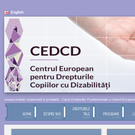
English
ceasta trebuie respectată si protejată - Carta Drepturilor Fundamentale a Uniunii Europene, Titl
DREPTURILE
HOME
DESPRE NOI
TALE
PROGRAME
L